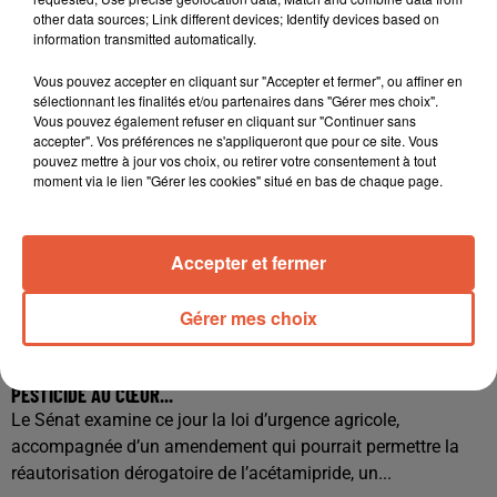
other data sources; Link different devices; Identify devices based on
information transmitted automatically.
Vous pouvez accepter en cliquant sur "Accepter et fermer", ou affiner en
sélectionnant les finalités et/ou partenaires dans "Gérer mes choix".
Vous pouvez également refuser en cliquant sur "Continuer sans
accepter". Vos préférences ne s'appliqueront que pour ce site. Vous
pouvez mettre à jour vos choix, ou retirer votre consentement à tout
moment via le lien "Gérer les cookies" situé en bas de chaque page.
Accepter et fermer
Gérer mes choix
29 juin 2026
ACÉTAMIPRIDE : LE SÉNAT RELANCE LE DÉBAT SUR UN
PESTICIDE AU CŒUR...
Le Sénat examine ce jour la loi d’urgence agricole,
accompagnée d’un amendement qui pourrait permettre la
réautorisation dérogatoire de l’acétamipride, un...