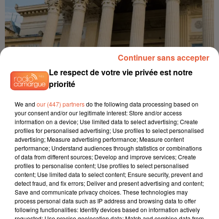
Continuer sans accepter
Le respect de votre vie privée est notre
priorité
29 juin 2026
We and
our (447) partners
do the following data processing based on
LES AGENTS DE LA PROTECTION JUDICIAIRE DE LA JEUNESSE DU
your consent and/or our legitimate interest: Store and/or access
GARD SE...
information on a device; Use limited data to select advertising; Create
Les agents de la Protection judiciaire de la jeunesse du Gard
profiles for personalised advertising; Use profiles to select personalised
advertising; Measure advertising performance; Measure content
se rassemblent ce jour devant le tribunal judiciaire de Nîmes.
performance; Understand audiences through statistics or combinations
of data from different sources; Develop and improve services; Create
profiles to personalise content; Use profiles to select personalised
content; Use limited data to select content; Ensure security, prevent and
detect fraud, and fix errors; Deliver and present advertising and content;
Save and communicate privacy choices. These technologies may
process personal data such as IP address and browsing data to offer
following functionalities: Identify devices based on information actively
requested; Use precise geolocation data; Match and combine data from