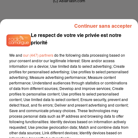
(C) AsiaFlash.com
HOROSCOPE HEBDOMADAIRE TAUREAU (LUNDI 10 --
Continuer sans accepter
DIMANCHE 16 AOÏ¿½T 2026)
Le respect de votre vie privée est notre
priorité
We and
our (447) partners
do the following data processing based on
your consent and/or our legitimate interest: Store and/or access
information on a device; Use limited data to select advertising; Create
profiles for personalised advertising; Use profiles to select personalised
advertising; Measure advertising performance; Measure content
performance; Understand audiences through statistics or combinations
Amour
of data from different sources; Develop and improve services; Create
Couples :
Vous allez évoluer dans un climat de sérénité et
profiles to personalise content; Use profiles to select personalised
content; Use limited data to select content; Ensure security, prevent and
d'euphorie. La puissante influence de Mars vous poussera à
detect fraud, and fix errors; Deliver and present advertising and content;
faire preuve de tolérance et de compréhension à l'égard de
Save and communicate privacy choices. These technologies may
votre conjoint ou partenaire. Vous aurez besoin de douceur,
process personal data such as IP address and browsing data to offer
following functionalities: Identify devices based on information actively
de tendresse dans votre vie de couple, et vous vous
requested; Use precise geolocation data; Match and combine data from
efforcerez d'éviter au maximum les risques de tensions et
other data sources; Link different devices; Identify devices based on