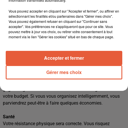
d'affrontements.
information transmitted automatically.
Vous pouvez accepter en cliquant sur "Accepter et fermer", ou affiner en
Célibataires :
Loin de faire des projets d'avenir, vous
sélectionnant les finalités et/ou partenaires dans "Gérer mes choix".
éprouverez le désir de vivre au jour le jour, en profitant des
Vous pouvez également refuser en cliquant sur "Continuer sans
accepter". Vos préférences ne s'appliqueront que pour ce site. Vous
plaisirs qui passeront à votre portée. Ainsi, vous savourerez
pouvez mettre à jour vos choix, ou retirer votre consentement à tout
de délicieux moments. Mais cela ne veut pas dire que vous
moment via le lien "Gérer les cookies" situé en bas de chaque page.
ne serez pas finalement pris dans les filets de quelqu'un.
Argent
Accepter et fermer
Les secteurs de votre thème liés à l'argent ne sont influencés
directement par aucune planète. Vous ne devriez donc avoir
Gérer mes choix
aucun problème particulier. Ne comptez pas en revanche sur
une aide providentielle : la chance ne vous aidera pas à
gagner le gros lot au Loto. Contentez-vous de gérer au mieux
votre budget. Si vous vous organisez intelligemment, vous
parviendrez peut-être à faire quelques économies.
Santé
Votre résistance physique sera correcte. Vous risquez