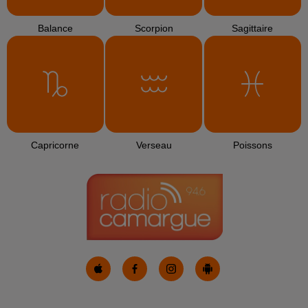
L'HOROSCOPE
Bélier
Taureau
Gémeaux