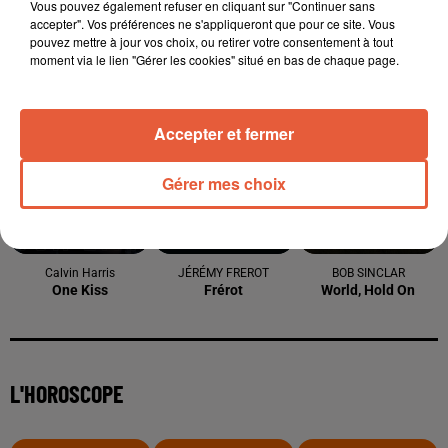
Vous pouvez également refuser en cliquant sur "Continuer sans
accepter". Vos préférences ne s'appliqueront que pour ce site. Vous
pouvez mettre à jour vos choix, ou retirer votre consentement à tout
moment via le lien "Gérer les cookies" situé en bas de chaque page.
À LA UNE
Accepter et fermer
Gérer mes choix
6 août 2026
Arles : après un taureau percuté lors d'une
abrivado à Saliers,...
6 août 2026
Éclipse solaire du 12 août 2026 : le CHU de Nîmes
appelle à la plus...