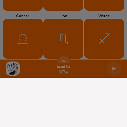
Cancer
Lion
Vierge
Balance
Scorpion
Sagittaire
Avant Toi
VITAA
Capricorne
Verseau
Poissons