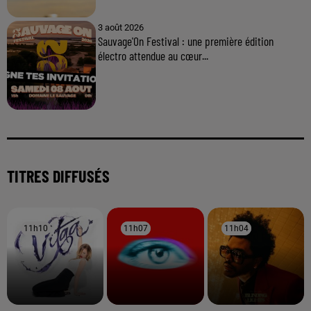
3 août 2026
Sauvage'On Festival : une première édition
électro attendue au cœur...
TITRES DIFFUSÉS
11h10
11h10
11h07
11h07
11h04
11h04