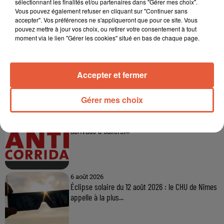
sélectionnant les finalités et/ou partenaires dans "Gérer mes choix".
Vous pouvez également refuser en cliquant sur "Continuer sans
accepter". Vos préférences ne s'appliqueront que pour ce site. Vous
pouvez mettre à jour vos choix, ou retirer votre consentement à tout
moment via le lien "Gérer les cookies" situé en bas de chaque page.
Accepter et fermer
À LA UNE
Gérer mes choix
6 août 2026
Arles : après un taureau percuté lors d'une
abrivado à Saliers,...
6 août 2026
Éclipse solaire du 12 août 2026 : le CHU de Nîmes
appelle à la plus...