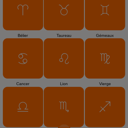
Bélier
Taureau
Gémeaux
Cancer
Lion
Vierge