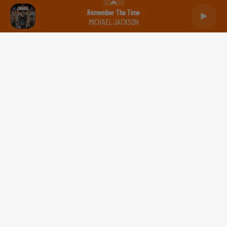
Balance
Scorpion
Sagittaire
Remember The Time
MICHAEL JACKSON
Capricorne
Verseau
Poissons
Gestion des cookies
Plan du site
Règlement des jeux concours