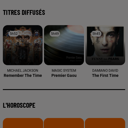
TITRES DIFFUSÉS
5h52
5h52
5h49
5h49
5h45
5h45
MICHAEL JACKSON
MAGIC SYSTEM
DAMIANO DAVID
Remember The Time
Premier Gaou
The First Time
L'HOROSCOPE