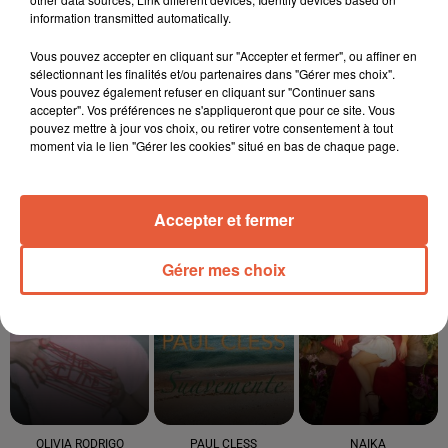
information transmitted automatically.
3 août 2026
Sauvage'On Festival : une première édition
Vous pouvez accepter en cliquant sur "Accepter et fermer", ou affiner en
électro attendue au cœur...
sélectionnant les finalités et/ou partenaires dans "Gérer mes choix".
Vous pouvez également refuser en cliquant sur "Continuer sans
accepter". Vos préférences ne s'appliqueront que pour ce site. Vous
pouvez mettre à jour vos choix, ou retirer votre consentement à tout
moment via le lien "Gérer les cookies" situé en bas de chaque page.
Accepter et fermer
TITRES DIFFUSÉS
Gérer mes choix
19h45
19h45
19h41
19h41
19h38
19h38
OLIVIA RODRIGO
PAUL CLESS
NAIKA