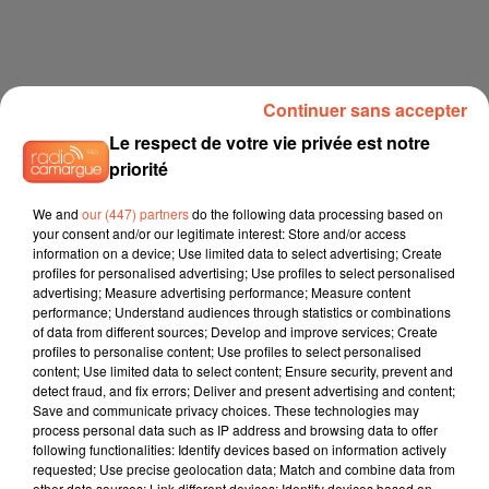
Continuer sans accepter
Le respect de votre vie privée est notre
À LA UNE
priorité
We and
our (447) partners
do the following data processing based on
12h21
your consent and/or our legitimate interest: Store and/or access
Arles : après un taureau percuté lors d'une
information on a device; Use limited data to select advertising; Create
abrivado à Saliers,...
profiles for personalised advertising; Use profiles to select personalised
advertising; Measure advertising performance; Measure content
performance; Understand audiences through statistics or combinations
of data from different sources; Develop and improve services; Create
profiles to personalise content; Use profiles to select personalised
content; Use limited data to select content; Ensure security, prevent and
12h13
detect fraud, and fix errors; Deliver and present advertising and content;
Éclipse solaire du 12 août 2026 : le CHU de Nîmes
Save and communicate privacy choices. These technologies may
appelle à la plus...
process personal data such as IP address and browsing data to offer
following functionalities: Identify devices based on information actively
requested; Use precise geolocation data; Match and combine data from
other data sources; Link different devices; Identify devices based on