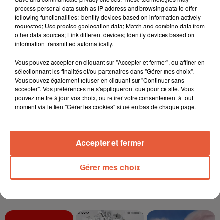
process personal data such as IP address and browsing data to offer
following functionalities: Identify devices based on information actively
3 août 2026
Sécheresse et foin de Crau : le retour de la
requested; Use precise geolocation data; Match and combine data from
other data sources; Link different devices; Identify devices based on
demande redonne de...
information transmitted automatically.
Vous pouvez accepter en cliquant sur "Accepter et fermer", ou affiner en
sélectionnant les finalités et/ou partenaires dans "Gérer mes choix".
Vous pouvez également refuser en cliquant sur "Continuer sans
3 août 2026
accepter". Vos préférences ne s'appliqueront que pour ce site. Vous
Arles : la coupe mulet a fait sensation lors d'une
pouvez mettre à jour vos choix, ou retirer votre consentement à tout
étape...
moment via le lien "Gérer les cookies" situé en bas de chaque page.
Accepter et fermer
Gérer mes choix
TITRES DIFFUSÉS