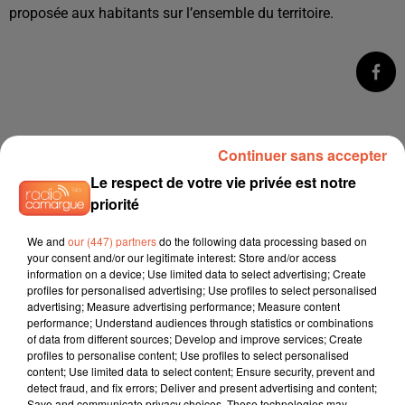
proposée aux habitants sur l’ensemble du territoire.
Continuer sans accepter
Le respect de votre vie privée est notre
priorité
We and
our (447) partners
do the following data processing based on
your consent and/or our legitimate interest: Store and/or access
À LA UNE
information on a device; Use limited data to select advertising; Create
profiles for personalised advertising; Use profiles to select personalised
advertising; Measure advertising performance; Measure content
3 août 2026
performance; Understand audiences through statistics or combinations
Sauvage'On Festival : une première édition
of data from different sources; Develop and improve services; Create
électro attendue au cœur...
profiles to personalise content; Use profiles to select personalised
content; Use limited data to select content; Ensure security, prevent and
detect fraud, and fix errors; Deliver and present advertising and content;
Save and communicate privacy choices. These technologies may