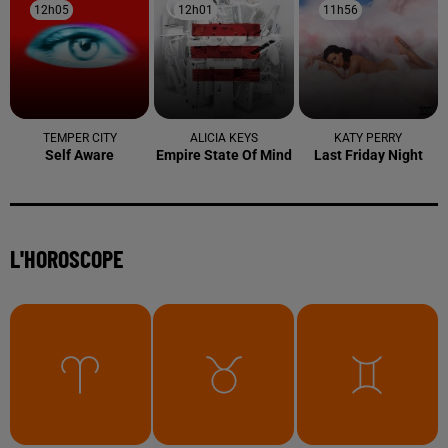
12h05
12h05
12h01
12h01
11h56
11h56
TEMPER CITY
ALICIA KEYS
KATY PERRY
Self Aware
Empire State Of Mind
Last Friday Night
L'HOROSCOPE