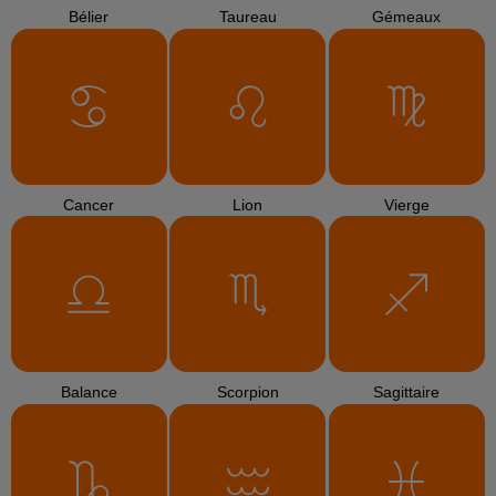
Bélier
Taureau
Gémeaux
Cancer
Lion
Vierge
Balance
Scorpion
Sagittaire