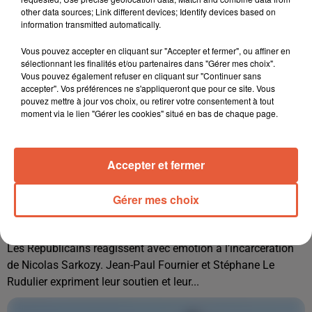
other data sources; Link different devices; Identify devices based on
information transmitted automatically.
Vous pouvez accepter en cliquant sur "Accepter et fermer", ou affiner en
sélectionnant les finalités et/ou partenaires dans "Gérer mes choix".
Vous pouvez également refuser en cliquant sur "Continuer sans
accepter". Vos préférences ne s'appliqueront que pour ce site. Vous
pouvez mettre à jour vos choix, ou retirer votre consentement à tout
moment via le lien "Gérer les cookies" situé en bas de chaque page.
Accepter et fermer
Gérer mes choix
22 octobre 2025
[ SOCIÉTÉ ] VAGUE D’ÉMOTION CHEZ LES RÉPUBLICAINS APRÈS...
Les Républicains réagissent avec émotion à l’incarcération
de Nicolas Sarkozy. Jean-Paul Fournier et Stéphane Le
Rudulier expriment leur soutien et leur...