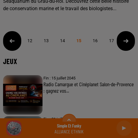
Seaquarium du Grau-du-Roi. Découvrez cette belle histoire
de conservation marine et le travail des biologistes...
12
13
14
15
16
17
18
JEUX
Fin : 15 juillet 2045
Radio Camargue et Cinéplanet Salon-de-Provence
: gagnez vos...
Fin : 31 juillet 2027
Vos plus beaux matchs de Basket avec Radio
Self Aware
Camargue et les Byers
TEMPER CITY