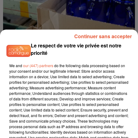
Continuer sans accepter
Le respect de votre vie privée est notre
priorité
3 novembre 2025
[ SOCIÉTÉ ] DURALEX RELANCE SA FLAMME : UN APPEL
We and
our (447) partners
do the following data processing based on
NATIONAL POUR...
your consent and/or our legitimate interest: Store and/or access
L’entreprise emblématique du Loiret cherche à lever 5
information on a device; Use limited data to select advertising; Create
millions d’euros pour moderniser son usine et préserver 240
profiles for personalised advertising; Use profiles to select personalised
advertising; Measure advertising performance; Measure content
emplois.
performance; Understand audiences through statistics or combinations
of data from different sources; Develop and improve services; Create
profiles to personalise content; Use profiles to select personalised
content; Use limited data to select content; Ensure security, prevent and
detect fraud, and fix errors; Deliver and present advertising and content;
Save and communicate privacy choices. These technologies may
process personal data such as IP address and browsing data to offer
following functionalities: Identify devices based on information actively
requested; Use precise geolocation data; Match and combine data from