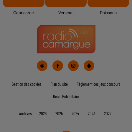
Bélier
Taureau
Gémeaux
Cancer
Lion
Vierge