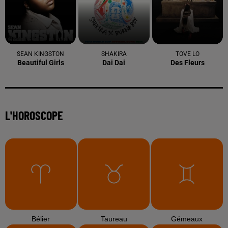
6 août 2026
Arles : après un taureau percuté lors d'une
abrivado à Saliers,...
6 août 2026
Éclipse solaire du 12 août 2026 : le CHU de Nîmes
appelle à la plus...
3 août 2026
Sauvage'On Festival : une première édition
électro attendue au cœur...