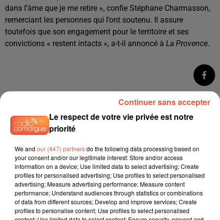
dans l’âme que je me retire », confie Stéphane Charmasson,
remerciant les personnes qui l’ont soutenu. Il assure
toutefois que son engagement pour le territoire et ses
convictions « restent intacts », a-t-il annoncé à
La Provence
.
Continuer sans accepter
Le respect de votre vie privée est notre
priorité
We and
our (447) partners
do the following data processing based on
your consent and/or our legitimate interest: Store and/or access
information on a device; Use limited data to select advertising; Create
profiles for personalised advertising; Use profiles to select personalised
advertising; Measure advertising performance; Measure content
performance; Understand audiences through statistics or combinations
of data from different sources; Develop and improve services; Create
profiles to personalise content; Use profiles to select personalised
content; Use limited data to select content; Ensure security, prevent and