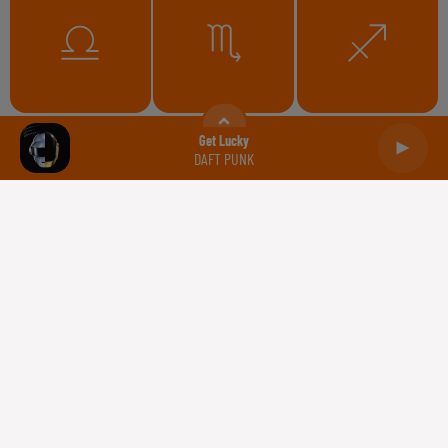
Balance
Scorpion
Sagittaire
Get Lucky
DAFT PUNK
Capricorne
Verseau
Poissons