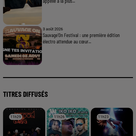
appelle à la plus...
3 août 2026
Sauvage'On Festival : une première édition
électro attendue au cœur...
TITRES DIFFUSÉS
11h29
11h29
11h26
11h26
11h23
11h23