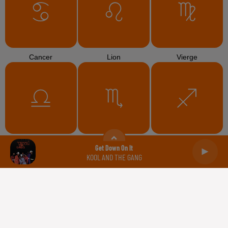
Cancer
Lion
Vierge
Balance
Scorpion
Sagittaire
Get Down On It
KOOL AND THE GANG