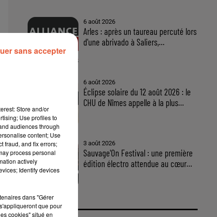
6 août 2026
Arles : après un taureau percuté lors
d'une abrivado à Saliers,...
uer sans accepter
6 août 2026
Éclipse solaire du 12 août 2026 : le
CHU de Nîmes appelle à la plus...
erest: Store and/or
tising; Use profiles to
tand audiences through
personalise content; Use
3 août 2026
 fraud, and fix errors;
Sauvage'On Festival : une première
 may process personal
mation actively
édition électro attendue au cœur...
vices; Identify devices
rtenaires dans "Gérer
s'appliqueront que pour
les cookies" situé en