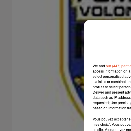
We and
our (447) partn
access information on a 
select personalised ad
statistics or combinatio
profiles to select person
Deliver and present adv
data such as IP address 
requested; Use precise g
based on information tra
Vous pouvez accepter en 
mes choix". Vous pouvez
ce site. Vous pouvez met