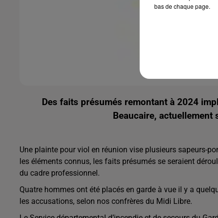
bas de chaque page.
Des faits présumés remontant à 2024 impli
Beaucaire, actuellement 
Une plainte pour viol en réunion vise plusieurs sapeurs-po
les éléments connus, les faits présumés se seraient dérou
du cadre professionnel.
Quatre hommes ont été placés en garde à vue il y a quelque
les accusations, selon nos confrères du Midi Libre.
Le Service départemental d’incendie et de secours du Gard