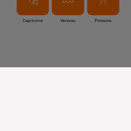
Capricorne
Verseau
Poissons
aire