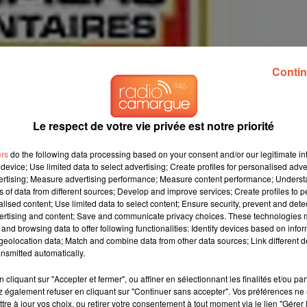
Contin
Le respect de votre vie privée est notre priorité
ers
do the following data processing based on your consent and/or our legitimate int
device; Use limited data to select advertising; Create profiles for personalised adver
vertising; Measure advertising performance; Measure content performance; Unders
ns of data from different sources; Develop and improve services; Create profiles to 
alised content; Use limited data to select content; Ensure security, prevent and detect
ertising and content; Save and communicate privacy choices. These technologies
and browsing data to offer following functionalities: Identify devices based on infor
eolocation data; Match and combine data from other data sources; Link different de
nsmitted automatically.
cliquant sur "Accepter et fermer", ou affiner en sélectionnant les finalités et/ou pa
 également refuser en cliquant sur "Continuer sans accepter". Vos préférences ne 
tre à jour vos choix, ou retirer votre consentement à tout moment via le lien "Gérer 