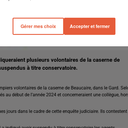
Gérer mes choix
Accepter et fermer
queraient plusieurs volontaires de la caserne de
suspendus à titre conservatoire.
mpiers volontaires de la caserne de Beaucaire, dans le Gard. Sel
lés au début de l’année 2024 et concerneraient une collègue, hor
s jours dans le cadre de cette enquête judiciaire. Ils contestent
 a indiqué avoir suspendu à titre conservatoire les agents