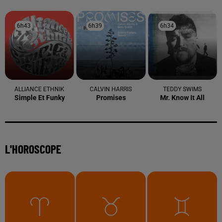
6h43
6h43
6h39
6h39
6h34
6h34
ALLIANCE ETHNIK
CALVIN HARRIS
TEDDY SWIMS
Simple Et Funky
Promises
Mr. Know It All
L'HOROSCOPE