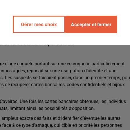
Gérer mes choix
Accepter et fermer
faux banquiers et de faux coursiers a conduit à
ux hommes dans le département.
e d’une enquête portant sur une escroquerie particulièrement
onnes âgées, reposait sur une usurpation d’identité et une
s. Les suspects se faisaient passer, dans un premier temps, pou
és de récupérer cartes bancaires, codes confidentiels et bijoux
aveirac. Une fois les cartes bancaires obtenues, les individus
ts, limitant ainsi les possibilités d’opposition.
ampleur exacte des faits et d’identifier d’éventuelles autres
 face à ce type d’arnaque, qui cible en priorité les personnes