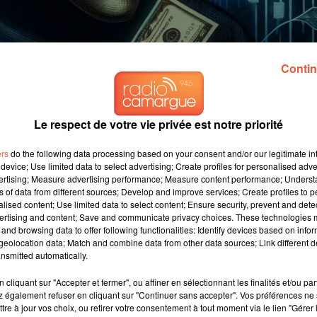
Contin
Le respect de votre vie privée est notre priorité
ers
do the following data processing based on your consent and/or our legitimate int
device; Use limited data to select advertising; Create profiles for personalised adver
vertising; Measure advertising performance; Measure content performance; Unders
ns of data from different sources; Develop and improve services; Create profiles to 
alised content; Use limited data to select content; Ensure security, prevent and detect
ertising and content; Save and communicate privacy choices. These technologies
and browsing data to offer following functionalities: Identify devices based on infor
eolocation data; Match and combine data from other data sources; Link different de
nsmitted automatically.
cliquant sur "Accepter et fermer", ou affiner en sélectionnant les finalités et/ou pa
 également refuser en cliquant sur "Continuer sans accepter". Vos préférences ne 
tre à jour vos choix, ou retirer votre consentement à tout moment via le lien "Gérer 