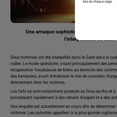
bas de chaque page.
Une arnaque sophistiquée impliquant de 
l’interpellation de de
Deux hommes ont été interpellés dans le Gard dans le cadr
rodée. Le mode opératoire, visant principalement des pers
récupération frauduleuse de biens au domicile des victime
des banquiers, avant d’endosser le rôle de coursiers charg
directement chez les victimes.
Les faits se sont notamment produits au Grau-du-Roi et à C
procédaient rapidement à des retraits d’argent et à des acha
Une enquête est actuellement en cours afin de déterminer l’
victimes. Les autorités appellent à la plus grande vigilance