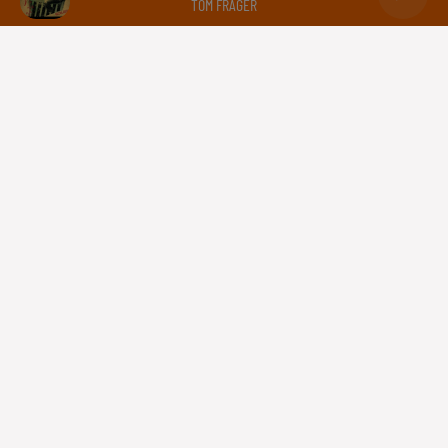
TOM FRAGER
Capricorne
Verseau
Poissons
Gestion des cookies
Plan du site
Règlement des jeux concours
Régie Publicitaire