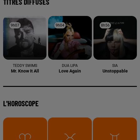
TITRES DIFFUSÉS
9h07
9h07
9h04
9h04
8h56
8h56
TEDDY SWIMS
DUA LIPA
SIA
Mr. Know It All
Love Again
Unstoppable
L'HOROSCOPE