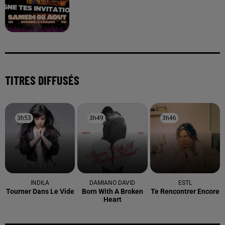
TITRES DIFFUSÉS
3h53
3h53
3h49
3h49
3h46
3h46
INDILA
DAMIANO DAVID
ESTL
Tourner Dans Le Vide
Born With A Broken
Te Rencontrer Encore
Heart