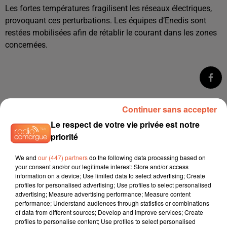
Les fortes températures fragilisent les réseaux électriques,
provoquant ces perturbations. Les équipes d’Enedis sont
restées mobilisées afin de rétablir le courant dans les zones
concernées.
Continuer sans accepter
Le respect de votre vie privée est notre
priorité
We and
our (447) partners
do the following data processing based on
your consent and/or our legitimate interest: Store and/or access
information on a device; Use limited data to select advertising; Create
profiles for personalised advertising; Use profiles to select personalised
advertising; Measure advertising performance; Measure content
performance; Understand audiences through statistics or combinations
of data from different sources; Develop and improve services; Create
profiles to personalise content; Use profiles to select personalised