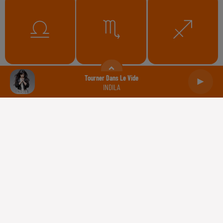
Balance
Scorpion
Sagittaire
Tourner Dans Le Vide
INDILA
Capricorne
Verseau
Poissons