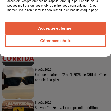
accepter". Vos préférences ne s'appliqueront que pour ce site. Vous
pouvez mettre à jour vos choix, ou retirer votre consentement à tout
moment via le lien "Gérer les cookies" situé en bas de chaque page.
À LA UNE
Accepter et fermer
6 août 2026
Gérer mes choix
Arles : après un taureau percuté lors d'une
abrivado à Saliers,...
6 août 2026
Éclipse solaire du 12 août 2026 : le CHU de Nîmes
appelle à la plus...
3 août 2026
Sauvage'On Festival : une première édition