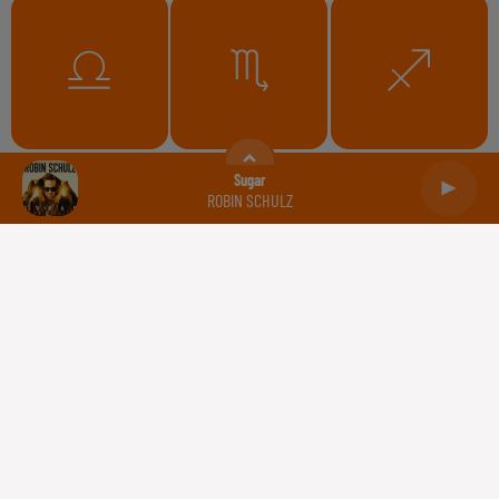
Balance
Scorpion
Sagittaire
Sugar
ROBIN SCHULZ
Capricorne
Verseau
Poissons