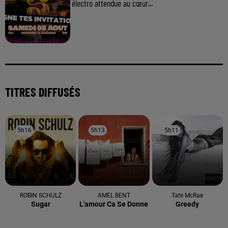
électro attendue au cœur...
TITRES DIFFUSÉS
5h16
5h16
5h13
5h13
5h11
5h11
ROBIN SCHULZ
AMEL BENT
Tate McRae
Sugar
L'amour Ca Se Donne
Greedy