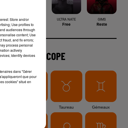
6 août 2026
Arles : après un taureau percuté lors
erest: Store and/or
d'une abrivado à Saliers,...
tising; Use profiles to
tand audiences through
personalise content; Use
 fraud, and fix errors;
 may process personal
6 août 2026
mation actively
Éclipse solaire du 12 août 2026 : le
vices; Identify devices
CHU de Nîmes appelle à la plus...
rtenaires dans "Gérer
s'appliqueront que pour
les cookies" situé en
3 août 2026
Sauvage'On Festival : une première
édition électro attendue au cœur...