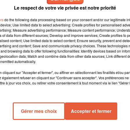
Le respect de votre vie privée est notre priorité
ers
do the following data processing based on your consent and/or our legitimate int
device; Use limited data to select advertising; Create profiles for personalised adver
vertising; Measure advertising performance; Measure content performance; Unders
ns of data from different sources; Develop and improve services; Create profiles to 
alised content; Use limited data to select content; Ensure security, prevent and detect
ertising and content; Save and communicate privacy choices. These technologies
and browsing data to offer following functionalities: Identify devices based on infor
eolocation data; Match and combine data from other data sources; Link different de
nsmitted automatically.
estit dans la semaine européenne de la réduction des déchets.
 une astuce pour y arriver. Aujourd’hui, on va notamment
cliquant sur "Accepter et fermer", ou affiner en sélectionnant les finalités et/ou pa
tes de récup. Demain, atelier récup tissu à la Ressourcerie du
 également refuser en cliquant sur "Continuer sans accepter". Vos préférences ne 
tre à jour vos choix, ou retirer votre consentement à tout moment via le lien "Gérer 
Gérer mes choix
Accepter et fermer