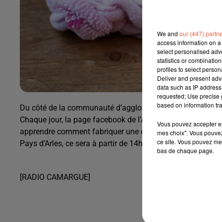
We and
our (447) partn
access information on a 
select personalised ad
statistics or combinatio
profiles to select person
Deliver and present adv
data such as IP address 
requested; Use precise g
based on information tra
Du côté de la communauté d’agglomération ACCM, on s'inv
Chaque jour, la page facebook de l’ACCM va vous proposer
Vous pouvez accepter en 
apprendre comment fabriquer une éponge avec des chausset
mes choix". Vous pouvez
ce site. Vous pouvez met
Pays d’Arles, ce sera à partir de 14h.
bas de chaque page.
[RADIO CAMARGUE]