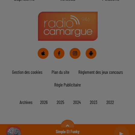
Bélier
Taureau
Gémeaux
Cancer
Lion
Vierge
Balance
Scorpion
Sagittaire
Simple Et Funky