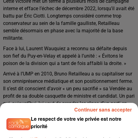
Cette victoire met un terme à plusieurs mois de campagne
interne et efface l’échec de décembre 2022, lorsqu’il avait été
battu par Éric Ciotti. Longtemps considéré comme trop
conservateur au sein de la famille gaulliste, Retailleau
semble désormais en phase avec la majorité de la base
militante.
Face à lui, Laurent Wauquiez a reconnu sa défaite depuis
son fief du Puy-en-Velay et appelé à l’unité : « Évitons le
poison de la division qui a tant de fois affaibli la droite. »
Arrivé à l’UMP en 2010, Bruno Retailleau a su capitaliser sur
son omniprésence médiatique et son positionnement ferme.
Il s’est dit conscient d’avoir « un peu sacrifié » sa Vendée au
profit de sa double casquette de ministre et candidat. Un pari
qui, aujourd’hui, lui vaut de prendre les rênes d’un parti en
Continuer sans accepter
reconstruction, et peut-être, à terme, de la droite
Le respect de votre vie privée est notre
présidentielle.
priorité