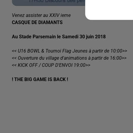
Venez assister au XXIV ieme
CASQUE DE DIAMANTS
Au Stade Parsemain le Samedi 30 juin 2018
<< U16 BOWL & Tournoi Flag Jeunes à partir de 10:00>>
<< Ouverture du village d'animations à partir de 16:00>>
<< KICK OFF / COUP D'ENVOI 19:00>>
! THE BIG GAME IS BACK !