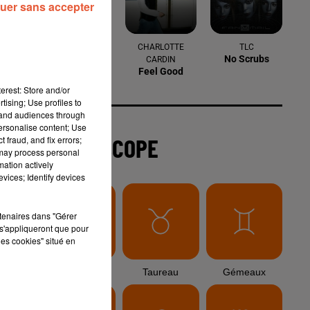
uer sans accepter
6 août 2026
Arles : après un taureau percuté lors
d'une abrivado à Saliers,...
erest: Store and/or
tising; Use profiles to
tand audiences through
6 août 2026
personalise content; Use
Éclipse solaire du 12 août 2026 : le
 fraud, and fix errors;
CHU de Nîmes appelle à la plus...
 may process personal
mation actively
vices; Identify devices
3 août 2026
rtenaires dans "Gérer
Sauvage'On Festival : une première
s'appliqueront que pour
édition électro attendue au cœur...
les cookies" situé en