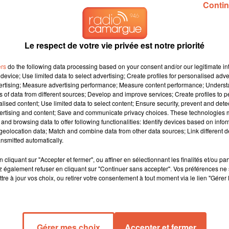
Contin
Le respect de votre vie privée est notre priorité
ers
do the following data processing based on your consent and/or our legitimate int
device; Use limited data to select advertising; Create profiles for personalised adver
vertising; Measure advertising performance; Measure content performance; Unders
ns of data from different sources; Develop and improve services; Create profiles to 
alised content; Use limited data to select content; Ensure security, prevent and detect
ertising and content; Save and communicate privacy choices. These technologies
and browsing data to offer following functionalities: Identify devices based on infor
eolocation data; Match and combine data from other data sources; Link different de
nsmitted automatically.
cliquant sur "Accepter et fermer", ou affiner en sélectionnant les finalités et/ou pa
 également refuser en cliquant sur "Continuer sans accepter". Vos préférences ne 
tre à jour vos choix, ou retirer votre consentement à tout moment via le lien "Gérer 
Gérer mes choix
Accepter et fermer