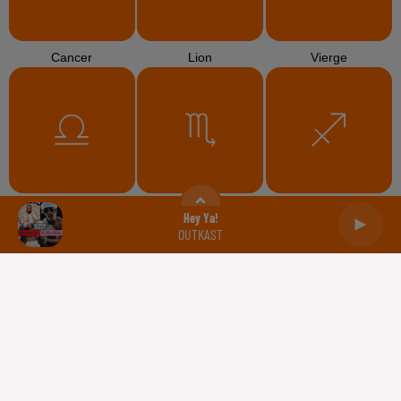
Cancer
Lion
Vierge
Balance
Scorpion
Sagittaire
Hey Ya!
OUTKAST
Capricorne
Verseau
Poissons