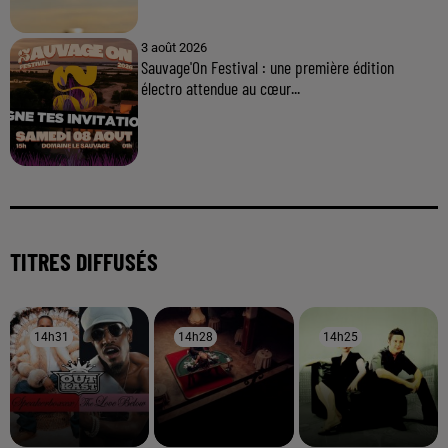
3 août 2026
Sauvage'On Festival : une première édition
électro attendue au cœur...
TITRES DIFFUSÉS
14h31
14h31
14h28
14h28
14h25
14h25