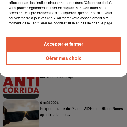
sélectionnant les finalités et/ou partenaires dans "Gérer mes choix".
Vous pouvez également refuser en cliquant sur "Continuer sans
accepter". Vos préférences ne s'appliqueront que pour ce site. Vous
pouvez mettre à jour vos choix, ou retirer votre consentement à tout
moment via le lien "Gérer les cookies" situé en bas de chaque page.
Accepter et fermer
À LA UNE
Gérer mes choix
6 août 2026
Arles : après un taureau percuté lors d'une
abrivado à Saliers,...
6 août 2026
Éclipse solaire du 12 août 2026 : le CHU de Nîmes
appelle à la plus...