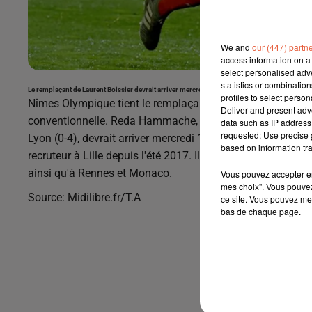
We and
our (447) partn
access information on a 
select personalised ad
statistics or combinatio
Le remplaçant de Laurent Boissier devrait arriver mercredi en provenance de Lille où il était
profiles to select person
Nîmes Olympique tient le remplaçant de Laurent Boissier, d
Deliver and present adv
conventionnelle. Reda Hammache, qui était présent au stad
data such as IP address 
requested; Use precise g
Lyon (0-4), devrait arriver mercredi 18 décembre à Nîmes 
based on information tra
recruteur à Lille depuis l'été 2017. Il a également travai
ainsi qu'à Rennes et Monaco.
Vous pouvez accepter en 
mes choix". Vous pouvez
Source: Midilibre.fr/T.A
ce site. Vous pouvez met
bas de chaque page.