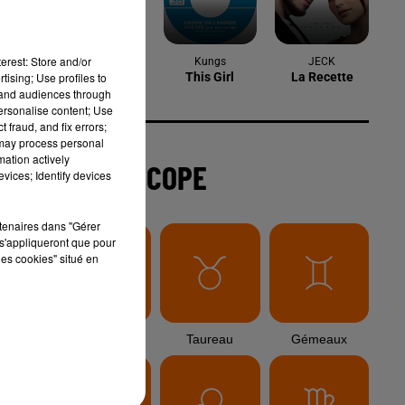
6 août 2026
Arles : après un taureau percuté lors
erest: Store and/or
d'une abrivado à Saliers,...
tising; Use profiles to
tand audiences through
personalise content; Use
 fraud, and fix errors;
 may process personal
6 août 2026
mation actively
Éclipse solaire du 12 août 2026 : le
vices; Identify devices
it
CHU de Nîmes appelle à la plus...
rtenaires dans "Gérer
s'appliqueront que pour
les cookies" situé en
3 août 2026
Sauvage'On Festival : une première
édition électro attendue au cœur...