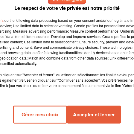
Le respect de votre vie privée est notre priorité
ers
do the following data processing based on your consent and/or our legitimate int
device; Use limited data to select advertising; Create profiles for personalised adver
vertising; Measure advertising performance; Measure content performance; Unders
ns of data from different sources; Develop and improve services; Create profiles to 
 recruteur depuis l'été 2017.
alised content; Use limited data to select content; Ensure security, prevent and detect
irecteur sportif des Crocos en train de négocier une rupture
ertising and content; Save and communicate privacy choices. These technologies
e des Costières le vendredi 6 décembre lors de la réception de
and browsing data to offer following functionalities: Identify devices based on infor
eolocation data; Match and combine data from other data sources; Link different de
avec le titre de responsable du recrutement. Reda Hemmache éta
nsmitted automatically.
llé au RC Lens comme responsable du recrutement de la formation
cliquant sur "Accepter et fermer", ou affiner en sélectionnant les finalités et/ou pa
 également refuser en cliquant sur "Continuer sans accepter". Vos préférences ne 
tre à jour vos choix, ou retirer votre consentement à tout moment via le lien "Gérer 
Gérer mes choix
Accepter et fermer