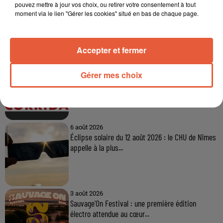
pouvez mettre à jour vos choix, ou retirer votre consentement à tout
moment via le lien "Gérer les cookies" situé en bas de chaque page.
À LA UNE
Accepter et fermer
6 août 2026
Arles : après un taureau percuté lors d'une
Gérer mes choix
abrivado à Saliers,...
6 août 2026
Éclipse solaire du 12 août 2026 : le CHU de Nîmes
appelle à la plus...
3 août 2026
Sauvage'On Festival : une première édition
électro attendue au cœur...