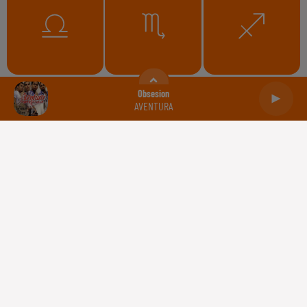
Balance
Scorpion
Sagittaire
Obsesion
AVENTURA
Capricorne
Verseau
Poissons