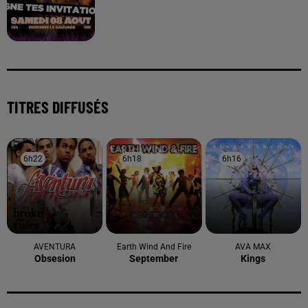
TITRES DIFFUSÉS
6h22
6h22
6h18
6h18
6h16
6h16
AVENTURA
Earth Wind And Fire
AVA MAX
Obsesion
September
Kings