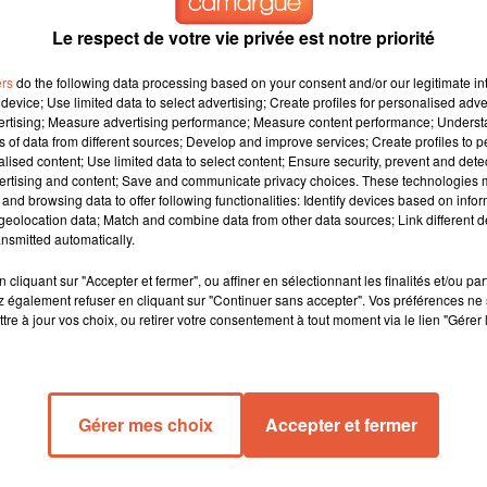
Le respect de votre vie privée est notre priorité
ers
do the following data processing based on your consent and/or our legitimate int
device; Use limited data to select advertising; Create profiles for personalised adver
vertising; Measure advertising performance; Measure content performance; Unders
ns of data from different sources; Develop and improve services; Create profiles to 
z ce soir à la Halle Parsemain à l'occasion de la 4ème journée d
alised content; Use limited data to select content; Ensure security, prevent and detect
ertising and content; Save and communicate privacy choices. These technologies
rovençale désarmée à quelques minutes du buzzer final.
and browsing data to offer following functionalities: Identify devices based on infor
eolocation data; Match and combine data from other data sources; Link different de
 2 concurrents directs. Cholet, anciennement 17ème du classemen
nsmitted automatically.
était bien parti avec une parfaite cohésion au sein de l'équipe.
lier un Marcus Dove impénétrable. Fin du 1er quart temps (25-25
cliquant sur "Accepter et fermer", ou affiner en sélectionnant les finalités et/ou pa
 également refuser en cliquant sur "Continuer sans accepter". Vos préférences ne 
adresses laissant l'avantage à Cholet. (45-48) En 2ème période
tre à jour vos choix, ou retirer votre consentement à tout moment via le lien "Gérer 
t preuve d'insolence avec une pluie de points qui s'ajoutent à leu
u duo (Aboudou - Dove).
mps fut entamé avec une belle avance pour les Fosséens. Le suspe
Gérer mes choix
Accepter et fermer
rrible maladresse de la part de R.Lewis suivie d'une faute
quences sur l'issue du jeu.