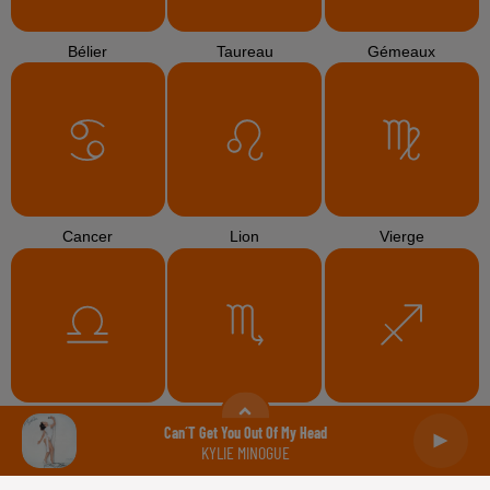
Bélier
Taureau
Gémeaux
Cancer
Lion
Vierge
Balance
Scorpion
Sagittaire
Can´t Get You Out Of My Head
KYLIE MINOGUE