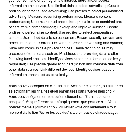
your consent and/or our legitimate interest: Store and/or access
information on a device; Use limited data to select advertising; Create
profiles for personalised advertising; Use profiles to select personalised
advertising; Measure advertising performance; Measure content
performance; Understand audiences through statistics or combinations
of data from different sources; Develop and improve services; Create
profiles to personalise content; Use profiles to select personalised
content; Use limited data to select content; Ensure security, prevent and
detect fraud, and fix errors; Deliver and present advertising and content;
Save and communicate privacy choices. These technologies may
process personal data such as IP address and browsing data to offer
following functionalities: Identify devices based on information actively
requested; Use precise geolocation data; Match and combine data from
other data sources; Link different devices; Identify devices based on
information transmitted automatically.
Vous pouvez accepter en cliquant sur "Accepter et fermer", ou affiner en
À LA UNE
sélectionnant les finalités et/ou partenaires dans "Gérer mes choix".
Vous pouvez également refuser en cliquant sur "Continuer sans
accepter". Vos préférences ne s'appliqueront que pour ce site. Vous
pouvez mettre à jour vos choix, ou retirer votre consentement à tout
6 août 2026
moment via le lien "Gérer les cookies" situé en bas de chaque page.
Arles : après un taureau percuté lors d'une
abrivado à Saliers,...