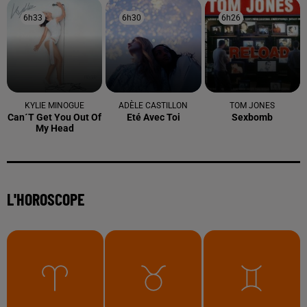
6h33
6h33
6h30
6h30
6h26
6h26
KYLIE MINOGUE
ADÈLE CASTILLON
TOM JONES
Can´t Get You Out Of
Eté Avec Toi
Sexbomb
My Head
L'HOROSCOPE