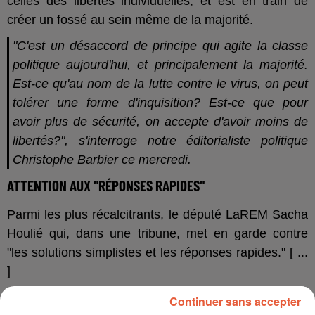
celles des libertés individuelles, et est en train de
créer un fossé au sein même de la majorité.
"C'est un désaccord de principe qui agite la classe
politique aujourd'hui, et principalement la majorité.
Est-ce qu'au nom de la lutte contre le virus, on peut
tolérer une forme d'inquisition? Est-ce que pour
avoir plus de sécurité, on accepte d'avoir moins de
libertés?", s'interroge notre éditorialiste politique
Christophe Barbier ce mercredi.
ATTENTION AUX "RÉPONSES RAPIDES"
Parmi les plus récalcitrants, le député LaREM Sacha
Houlié qui, dans une tribune, met en garde contre
"les solutions simplistes et les réponses rapides." [ ...
]
Retrouvez l'article complet
ICI
Continuer sans accepter