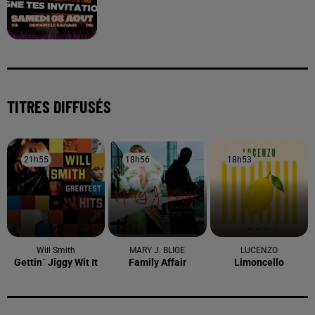
TITRES DIFFUSÉS
21h55
21h55
18h56
18h56
18h53
18h53
Will Smith
MARY J. BLIGE
LUCENZO
Gettin´ Jiggy Wit It
Family Affair
Limoncello