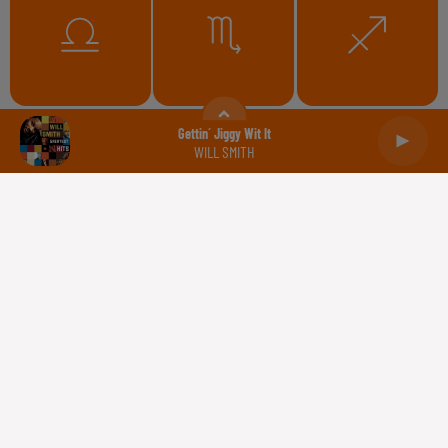
Balance
Scorpion
Sagittaire
Gettin´ Jiggy Wit It
WILL SMITH
Capricorne
Verseau
Poissons