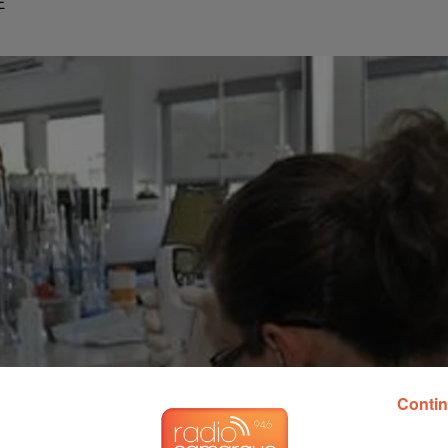
E
Contin