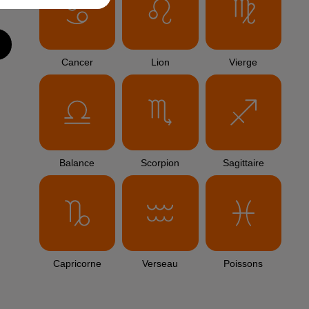
Cancer
Lion
Vierge
Balance
Scorpion
Sagittaire
Capricorne
Verseau
Poissons