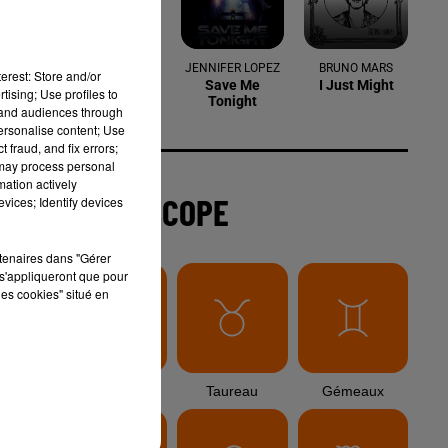
SLIMANE
JENNIFER LOPEZ
BRUNO MARS
erest: Store and/or
Première Fois
Save Me
I Just Might
tising; Use profiles to
Tonight
tand audiences through
personalise content; Use
 fraud, and fix errors;
 may process personal
mation actively
L'HOROSCOPE
vices; Identify devices
rtenaires dans "Gérer
s'appliqueront que pour
les cookies" situé en
Bélier
Taureau
Gémeaux