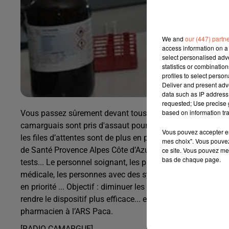
We and
our (447) partn
access information on a 
select personalised ad
statistics or combinatio
profiles to select person
Deliver and present adv
data such as IP address 
requested; Use precise g
based on information tra
Vous passez sûrement devant tous les jours, les laboratoi
camarguais sont pris d'assaut pour faire le dépistage du C
Vous pouvez accepter en 
les files d’attentes sont de plus en plus longues ... L’Agen
mes choix". Vous pouvez
de Santé Provence Alpes Côte d’Azur veut prioriser l’accès
ce site. Vous pouvez met
bas de chaque page.
tests... Le personnel soignant, les patients avec une ordo
médicale, les personnes avec des symptômes ou risques s
en priorité ... Objectif : diminuer les délais d’attente des rés
rendre le dispositif plus efficace... explique Emmanuelle C
pharmacien à l’ARS Paca.
[RADIO CAMARGUE]