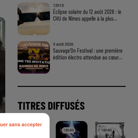
12h13
Éclipse solaire du 12 août 2026 : le
CHU de Nîmes appelle à la plus...
3 août 2026
Sauvage'On Festival : une première
édition électro attendue au cœur...
TITRES DIFFUSÉS
uer sans accepter
18h52
18h52
18h49
18h49
18h40
18h40