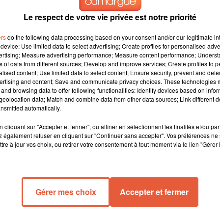
Le respect de votre vie privée est notre priorité
ers
do the following data processing based on your consent and/or our legitimate int
device; Use limited data to select advertising; Create profiles for personalised adver
vertising; Measure advertising performance; Measure content performance; Unders
ns of data from different sources; Develop and improve services; Create profiles to 
alised content; Use limited data to select content; Ensure security, prevent and detect
ertising and content; Save and communicate privacy choices. These technologies
and browsing data to offer following functionalities: Identify devices based on infor
eolocation data; Match and combine data from other data sources; Link different de
nsmitted automatically.
res
OVID 19 ...
cliquant sur "Accepter et fermer", ou affiner en sélectionnant les finalités et/ou pa
ce Régionale
 également refuser en cliquant sur "Continuer sans accepter". Vos préférences ne 
 à ces
tre à jour vos choix, ou retirer votre consentement à tout moment via le lien "Gérer 
nnance
eront testés
ultats, et
Gérer mes choix
Accepter et fermer
onte,