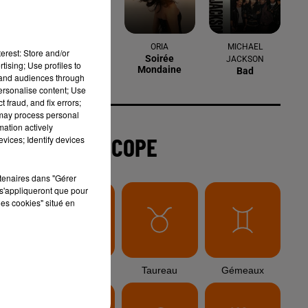
6 août 2026
Arles : après un taureau percuté lors
erest: Store and/or
d'une abrivado à Saliers,...
tising; Use profiles to
tand audiences through
personalise content; Use
 fraud, and fix errors;
 may process personal
6 août 2026
mation actively
Éclipse solaire du 12 août 2026 : le
vices; Identify devices
CHU de Nîmes appelle à la plus...
rtenaires dans "Gérer
s'appliqueront que pour
les cookies" situé en
3 août 2026
Sauvage'On Festival : une première
édition électro attendue au cœur...