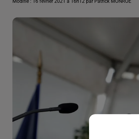
Modifié : 16 février 2021 à 16h12 par Patrick MONROE