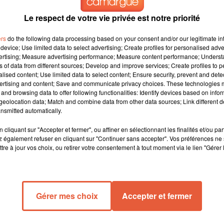
Le respect de votre vie privée est notre priorité
ers
do the following data processing based on your consent and/or our legitimate int
device; Use limited data to select advertising; Create profiles for personalised adver
vertising; Measure advertising performance; Measure content performance; Unders
ns of data from different sources; Develop and improve services; Create profiles to 
alised content; Use limited data to select content; Ensure security, prevent and detect
ertising and content; Save and communicate privacy choices. These technologies
and browsing data to offer following functionalities: Identify devices based on infor
eolocation data; Match and combine data from other data sources; Link different de
nsmitted automatically.
de Gaudin...Plusieurs des collaborateurs de l’ancien maire de
s avaient dépassé l’âge obligatoire de la retraite...Jean Claude
cliquant sur "Accepter et fermer", ou affiner en sélectionnant les finalités et/ou pa
 également refuser en cliquant sur "Continuer sans accepter". Vos préférences ne 
des gendarmes avaient perquisitionné le bureau des Ressources
tre à jour vos choix, ou retirer votre consentement à tout moment via le lien "Gérer 
 faux et détournement de fonds publics.
Gérer mes choix
Accepter et fermer