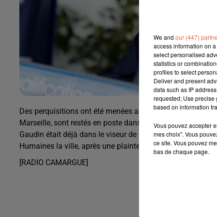
We and
our (447) partn
access information on a 
select personalised ad
statistics or combinatio
profiles to select person
Deliver and present adv
data such as IP address 
requested; Use precise g
based on information tra
Des perquisitions ont été menées au domicile de Jean Clau
Marseille, sont restés en poste dans son cabinet alors qu’il
Vous pouvez accepter en 
mes choix". Vous pouvez
Gaudin était déjà dans le viseur de la justice...En 2019, 
ce site. Vous pouvez met
Humaines la ville, après une plainte pour faux , usage de
bas de chaque page.
[RADIO CAMARGUE]