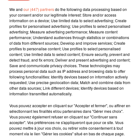
6 août 2026
Éclipse solaire du 12 août 2026 : le CHU de Nîmes
We and
our (447) partners
do the following data processing based on
your consent and/or our legitimate interest: Store and/or access
appelle à la plus...
information on a device; Use limited data to select advertising; Create
profiles for personalised advertising; Use profiles to select personalised
advertising; Measure advertising performance; Measure content
performance; Understand audiences through statistics or combinations
of data from different sources; Develop and improve services; Create
3 août 2026
profiles to personalise content; Use profiles to select personalised
Sauvage'On Festival : une première édition
content; Use limited data to select content; Ensure security, prevent and
électro attendue au cœur...
detect fraud, and fix errors; Deliver and present advertising and content;
Save and communicate privacy choices. These technologies may
process personal data such as IP address and browsing data to offer
following functionalities: Identify devices based on information actively
requested; Use precise geolocation data; Match and combine data from
other data sources; Link different devices; Identify devices based on
information transmitted automatically.
Vous pouvez accepter en cliquant sur "Accepter et fermer", ou affiner en
TITRES DIFFUSÉS
sélectionnant les finalités et/ou partenaires dans "Gérer mes choix".
Vous pouvez également refuser en cliquant sur "Continuer sans
accepter". Vos préférences ne s'appliqueront que pour ce site. Vous
pouvez mettre à jour vos choix, ou retirer votre consentement à tout
moment via le lien "Gérer les cookies" situé en bas de chaque page.
16h55
16h55
16h52
16h52
16h46
16h46