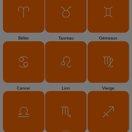
Bélier
Taureau
Gémeaux
Cancer
Lion
Vierge