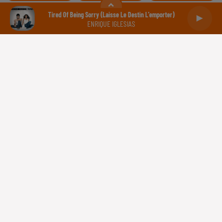
Balance
Scorpion
Sagittaire
Tired Of Being Sorry (laisse Le Destin L'emporter)
ENRIQUE IGLESIAS
Capricorne
Verseau
Poissons
Gestion des cookies
Plan du site
Règlement des jeux concours