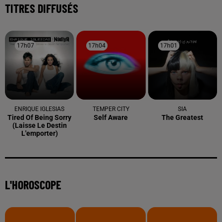
TITRES DIFFUSÉS
17h07
17h07
17h04
17h04
17h01
17h01
ENRIQUE IGLESIAS
TEMPER CITY
SIA
Tired Of Being Sorry
Self Aware
The Greatest
(laisse Le Destin
L'emporter)
L'HOROSCOPE