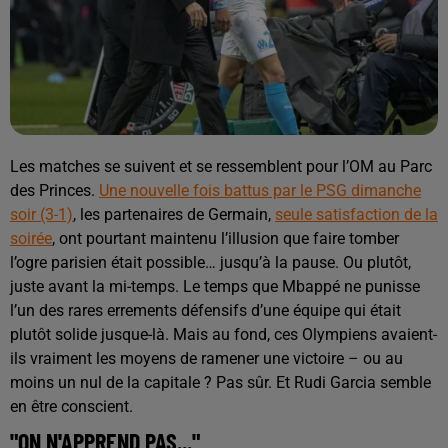
Les matches se suivent et se ressemblent pour l’OM au Parc
des Princes.
Une nouvelle fois battus par le PSG dimanche
soir (3-1)
, les partenaires de Germain,
seule satisfaction de la
soirée
, ont pourtant maintenu l’illusion que faire tomber
l’ogre parisien était possible… jusqu’à la pause. Ou plutôt,
juste avant la mi-temps. Le temps que Mbappé ne punisse
l’un des rares errements défensifs d’une équipe qui était
plutôt solide jusque-là. Mais au fond, ces Olympiens avaient-
ils vraiment les moyens de ramener une victoire – ou au
moins un nul de la capitale ? Pas sûr. Et Rudi Garcia semble
en être conscient.
"ON N'APPREND PAS..."