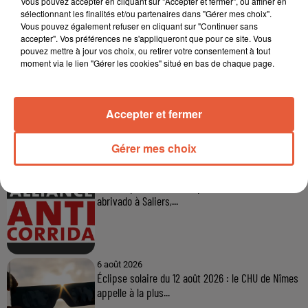
Vous pouvez accepter en cliquant sur "Accepter et fermer", ou affiner en
sélectionnant les finalités et/ou partenaires dans "Gérer mes choix".
Vous pouvez également refuser en cliquant sur "Continuer sans
accepter". Vos préférences ne s'appliqueront que pour ce site. Vous
pouvez mettre à jour vos choix, ou retirer votre consentement à tout
moment via le lien "Gérer les cookies" situé en bas de chaque page.
Accepter et fermer
À LA UNE
Gérer mes choix
6 août 2026
Arles : après un taureau percuté lors d'une
abrivado à Saliers,...
6 août 2026
Éclipse solaire du 12 août 2026 : le CHU de Nîmes
appelle à la plus...