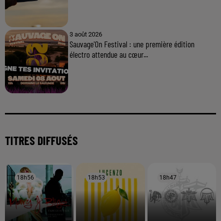
3 août 2026
Sauvage'On Festival : une première édition
électro attendue au cœur...
TITRES DIFFUSÉS
18h56
18h56
18h53
18h53
18h47
18h47