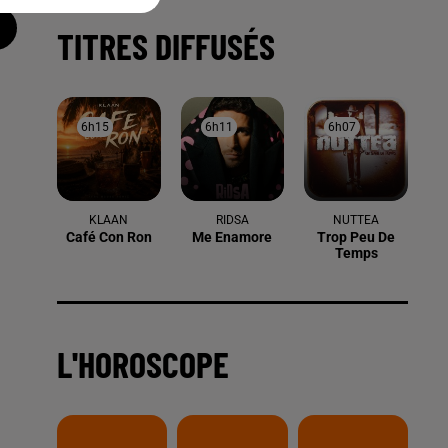
TITRES DIFFUSÉS
6h15
6h15
6h11
6h11
6h07
6h07
KLAAN
RIDSA
NUTTEA
Café Con Ron
Me Enamore
Trop Peu De
Temps
L'HOROSCOPE