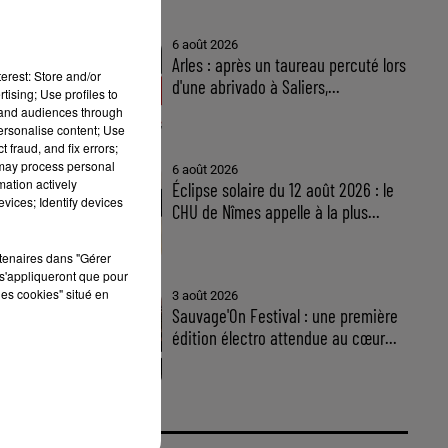
6 août 2026
Arles : après un taureau percuté lors
erest: Store and/or
d'une abrivado à Saliers,...
tising; Use profiles to
tand audiences through
personalise content; Use
 fraud, and fix errors;
 may process personal
6 août 2026
mation actively
Éclipse solaire du 12 août 2026 : le
vices; Identify devices
CHU de Nîmes appelle à la plus...
rtenaires dans "Gérer
s'appliqueront que pour
les cookies" situé en
3 août 2026
Sauvage'On Festival : une première
édition électro attendue au cœur...