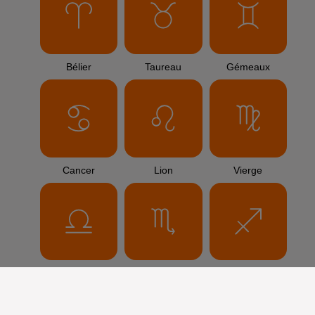
Bélier
Taureau
Gémeaux
Cancer
Lion
Vierge
Balance
Scorpion
Sagittaire