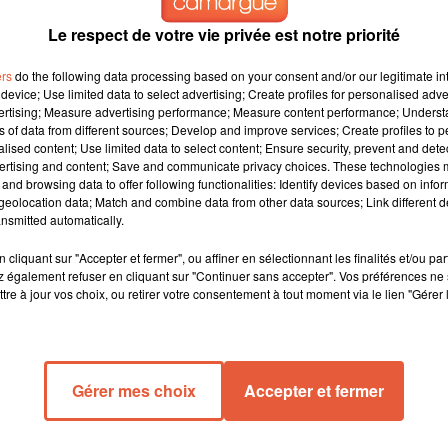
Le respect de votre vie privée est notre priorité
ers
do the following data processing based on your consent and/or our legitimate int
device; Use limited data to select advertising; Create profiles for personalised adver
vertising; Measure advertising performance; Measure content performance; Unders
ns of data from different sources; Develop and improve services; Create profiles to 
alised content; Use limited data to select content; Ensure security, prevent and detect
nt de son
ertising and content; Save and communicate privacy choices. These technologies
and browsing data to offer following functionalities: Identify devices based on infor
eolocation data; Match and combine data from other data sources; Link different de
thrombose aux
nsmitted automatically.
res doses
cliquant sur "Accepter et fermer", ou affiner en sélectionnant les finalités et/ou pa
 également refuser en cliquant sur "Continuer sans accepter". Vos préférences ne 
tre à jour vos choix, ou retirer votre consentement à tout moment via le lien "Gérer 
e européenne
oins une dose
Gérer mes choix
Accepter et fermer