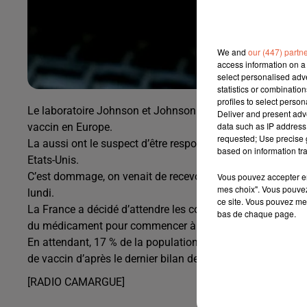
We and
our (447) partn
access information on a 
select personalised ad
statistics or combinatio
profiles to select person
Le laboratoire Johnson et Johnson reportent le déploieme
Deliver and present adv
data such as IP address 
vaccin en Europe.
requested; Use precise g
La aussi ont le suspect d’être responsable de six cas de 
based on information tra
Etats-Unis.
C’est dommage, on venait de recevoir les 200 000 premiè
Vous pouvez accepter en 
mes choix". Vous pouvez
lundi.
ce site. Vous pouvez met
La France a décidé d’attendre les conclusions de l’agenc
bas de chaque page.
du médicament pour commencer à les distribuer.
En attendant, 17 % de la population des BdR a reçu au m
de vaccin d’après le dernier bilan de l’ARS.
[RADIO CAMARGUE]