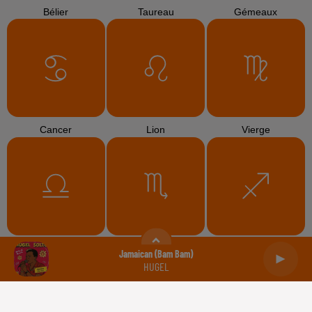
Bélier
Taureau
Gémeaux
Cancer
Lion
Vierge
Balance
Scorpion
Sagittaire
Jamaican (bam Bam)
HUGEL