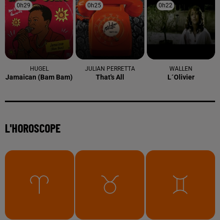
0h29
0h29
0h25
0h25
0h22
0h22
HUGEL
JULIAN PERRETTA
WALLEN
Jamaican (bam Bam)
That's All
L´olivier
L'HOROSCOPE