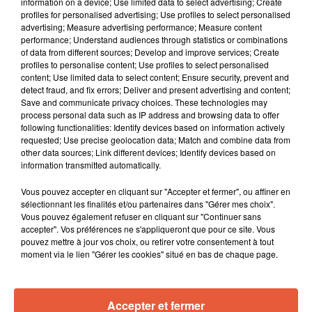
information on a device; Use limited data to select advertising; Create
profiles for personalised advertising; Use profiles to select personalised
advertising; Measure advertising performance; Measure content
performance; Understand audiences through statistics or combinations
of data from different sources; Develop and improve services; Create
profiles to personalise content; Use profiles to select personalised
content; Use limited data to select content; Ensure security, prevent and
detect fraud, and fix errors; Deliver and present advertising and content;
Save and communicate privacy choices. These technologies may
process personal data such as IP address and browsing data to offer
following functionalities: Identify devices based on information actively
requested; Use precise geolocation data; Match and combine data from
other data sources; Link different devices; Identify devices based on
information transmitted automatically.
Vous pouvez accepter en cliquant sur "Accepter et fermer", ou affiner en
À LA UNE
sélectionnant les finalités et/ou partenaires dans "Gérer mes choix".
Vous pouvez également refuser en cliquant sur "Continuer sans
accepter". Vos préférences ne s'appliqueront que pour ce site. Vous
pouvez mettre à jour vos choix, ou retirer votre consentement à tout
3 août 2026
moment via le lien "Gérer les cookies" situé en bas de chaque page.
Sauvage'On Festival : une première édition
électro attendue au cœur...
Accepter et fermer