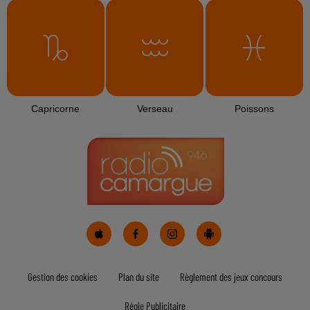
L'HOROSCOPE
Bélier
Taureau
Gémeaux
Cancer
Lion
Vierge