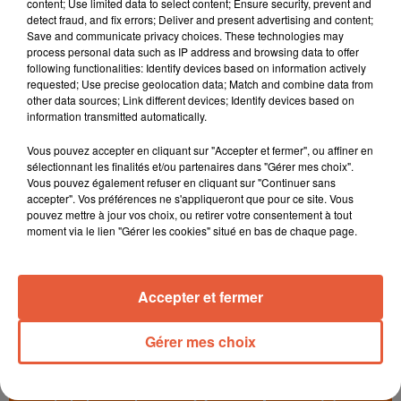
content; Use limited data to select content; Ensure security, prevent and
detect fraud, and fix errors; Deliver and present advertising and content;
Save and communicate privacy choices. These technologies may
process personal data such as IP address and browsing data to offer
À LA UNE
following functionalities: Identify devices based on information actively
requested; Use precise geolocation data; Match and combine data from
other data sources; Link different devices; Identify devices based on
information transmitted automatically.
6 août 2026
Arles : après un taureau percuté lors d'une
Vous pouvez accepter en cliquant sur "Accepter et fermer", ou affiner en
abrivado à Saliers,...
sélectionnant les finalités et/ou partenaires dans "Gérer mes choix".
Vous pouvez également refuser en cliquant sur "Continuer sans
accepter". Vos préférences ne s'appliqueront que pour ce site. Vous
pouvez mettre à jour vos choix, ou retirer votre consentement à tout
moment via le lien "Gérer les cookies" situé en bas de chaque page.
6 août 2026
Éclipse solaire du 12 août 2026 : le CHU de Nîmes
appelle à la plus...
Accepter et fermer
Gérer mes choix
3 août 2026
Sauvage'On Festival : une première édition
électro attendue au cœur...