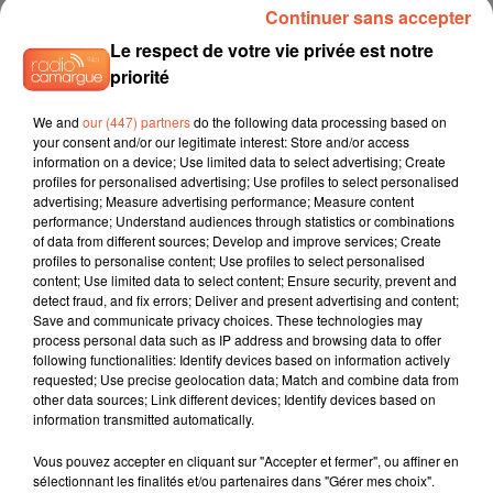
Continuer sans accepter
6 août 2026
Le respect de votre vie privée est notre
Arles : après un taureau percuté lors d'une
priorité
abrivado à Saliers,...
We and
our (447) partners
do the following data processing based on
your consent and/or our legitimate interest: Store and/or access
information on a device; Use limited data to select advertising; Create
profiles for personalised advertising; Use profiles to select personalised
6 août 2026
advertising; Measure advertising performance; Measure content
Éclipse solaire du 12 août 2026 : le CHU de Nîmes
performance; Understand audiences through statistics or combinations
appelle à la plus...
of data from different sources; Develop and improve services; Create
profiles to personalise content; Use profiles to select personalised
content; Use limited data to select content; Ensure security, prevent and
detect fraud, and fix errors; Deliver and present advertising and content;
Save and communicate privacy choices. These technologies may
3 août 2026
process personal data such as IP address and browsing data to offer
Sauvage'On Festival : une première édition
following functionalities: Identify devices based on information actively
électro attendue au cœur...
requested; Use precise geolocation data; Match and combine data from
other data sources; Link different devices; Identify devices based on
information transmitted automatically.
Vous pouvez accepter en cliquant sur "Accepter et fermer", ou affiner en
sélectionnant les finalités et/ou partenaires dans "Gérer mes choix".