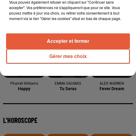
Vous pouvez également refuser en cliquant sur "Continuer sans
accepter". Vos préférences ne s'appliqueront que pour ce site. Vous
pouvez mettre à jour vos choix, ou retirer votre consentement à tout
moment via le lien "Gérer les cookies" situé en bas de chaque page.
TITRES DIFFUSÉS
Accepter et fermer
17h17
17h17
17h09
17h09
17h07
17h07
Gérer mes choix
Pharrell Williams
EMMA DAUMAS
ALEX WARREN
Happy
Tu Seras
Fever Dream
L'HOROSCOPE