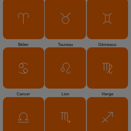
Bélier
Taureau
Gémeaux
Cancer
Lion
Vierge