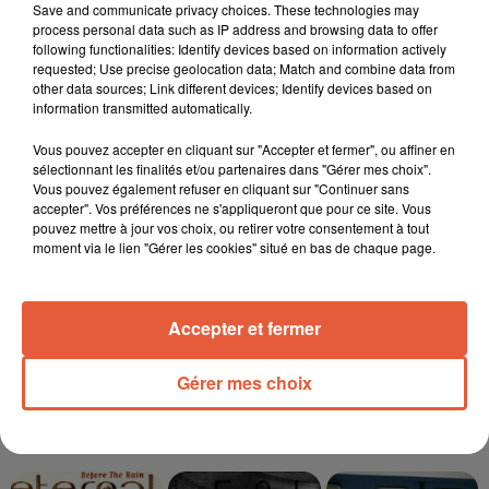
Save and communicate privacy choices. These technologies may
process personal data such as IP address and browsing data to offer
6 août 2026
following functionalities: Identify devices based on information actively
Éclipse solaire du 12 août 2026 : le CHU de Nîmes
requested; Use precise geolocation data; Match and combine data from
appelle à la plus...
other data sources; Link different devices; Identify devices based on
information transmitted automatically.
Vous pouvez accepter en cliquant sur "Accepter et fermer", ou affiner en
sélectionnant les finalités et/ou partenaires dans "Gérer mes choix".
Vous pouvez également refuser en cliquant sur "Continuer sans
3 août 2026
Sauvage'On Festival : une première édition
accepter". Vos préférences ne s'appliqueront que pour ce site. Vous
pouvez mettre à jour vos choix, ou retirer votre consentement à tout
électro attendue au cœur...
moment via le lien "Gérer les cookies" situé en bas de chaque page.
Accepter et fermer
Gérer mes choix
TITRES DIFFUSÉS