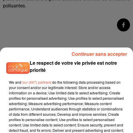
polluantes.
Continuer sans accepter
Le respect de votre vie privée est notre
priorité
We and
our (447) partners
do the following data processing based on
À LA UNE
your consent and/or our legitimate interest: Store and/or access
information on a device; Use limited data to select advertising; Create
profiles for personalised advertising; Use profiles to select personalised
advertising; Measure advertising performance; Measure content
6 août 2026
performance; Understand audiences through statistics or combinations
Arles : après un taureau percuté lors d'une
of data from different sources; Develop and improve services; Create
abrivado à Saliers,...
profiles to personalise content; Use profiles to select personalised
content; Use limited data to select content; Ensure security, prevent and
detect fraud, and fix errors; Deliver and present advertising and content;