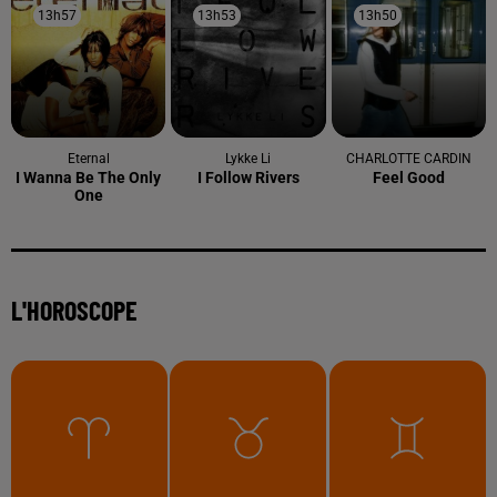
13h57
13h57
13h53
13h53
13h50
13h50
Eternal
Lykke Li
CHARLOTTE CARDIN
I Wanna Be The Only
I Follow Rivers
Feel Good
One
L'HOROSCOPE