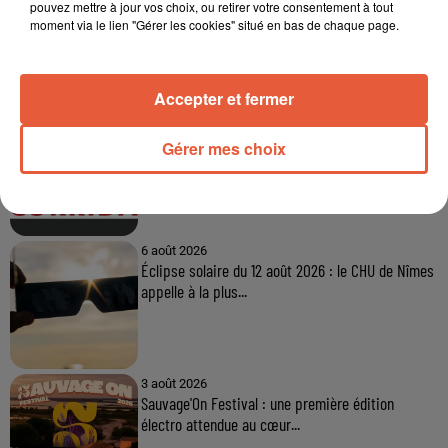
pouvez mettre à jour vos choix, ou retirer votre consentement à tout
moment via le lien "Gérer les cookies" situé en bas de chaque page.
À LA UNE
Accepter et fermer
6 août 2026
Arles : après un taureau percuté lors d'une
Gérer mes choix
abrivado à Saliers,...
6 août 2026
Éclipse solaire du 12 août 2026 : le CHU de Nîmes
appelle à la plus...
3 août 2026
Sauvage'On Festival : une première édition
électro attendue au cœur...