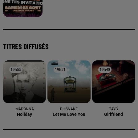
TITRES DIFFUSÉS
19h55
19h55
19h51
19h51
19h48
19h48
MADONNA
DJ SNAKE
TAYC
Holiday
Let Me Love You
Girlfriend