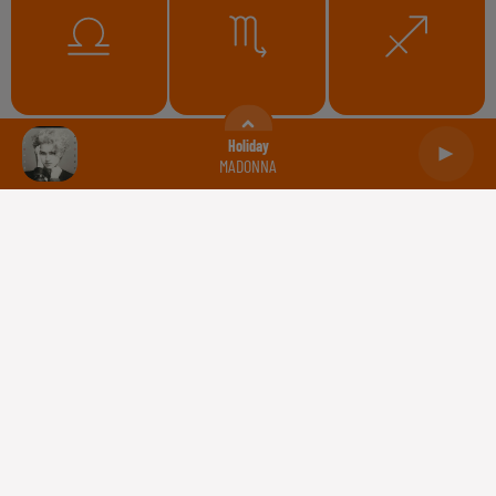
Balance
Scorpion
Sagittaire
Holiday
MADONNA
Capricorne
Verseau
Poissons