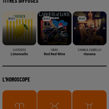
TITRES DIFFUSÉS
8h51
8h51
8h43
8h43
8h40
8h40
LUCENZO
UB40
CAMILA CABELLO
Limoncello
Red Red Wine
Havana
L'HOROSCOPE