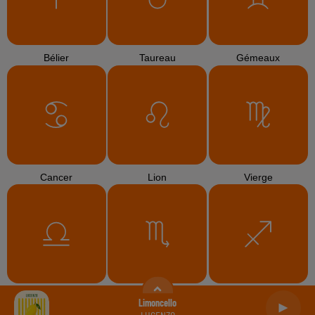
Bélier
Taureau
Gémeaux
Cancer
Lion
Vierge
Balance
Scorpion
Sagittaire
Limoncello