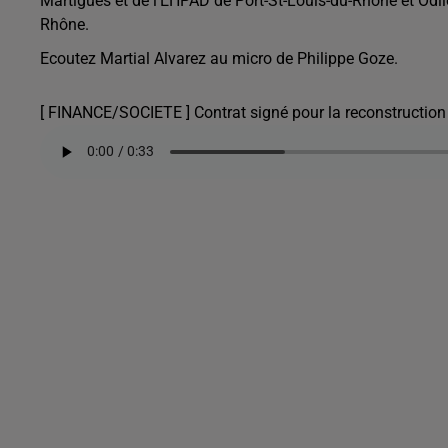
Martigues et de l’EHPAD de Port-St-Louis-du-Rhône et Odile
Rhône.
Ecoutez Martial Alvarez au micro de Philippe Goze.
[ FINANCE/SOCIETE ] Contrat signé pour la reconstruction