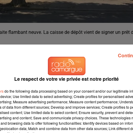
aite flambant neuve. La caisse de dépôt vient de signer un prêt 
es, l’Agence Régionale de Santé et le Conseil Départemental se
Contin
lias » à Port-Saint-Louis-duRhône à hauteur de 9,4 M€.
 Port-Saint-Louis-du-Rhône ont signé, un contrat de prêt sur 30
 de reconstruction de l’établissement d’hébergement des personn
Le respect de votre vie privée est notre priorité
t également permise grâce aux financements de l’Agence Régiona
ers
do the following data processing based on your consent and/or our legitimate int
onseil Départemental des Bouches-du-Rhône qui apporte 2,44 M€
device; Use limited data to select advertising; Create profiles for personalised adver
vertising; Measure advertising performance; Measure content performance; Unders
ns of data from different sources; Develop and improve services; Create profiles to 
s-du-Rhône commencent une nouvelle vie avec la naissance de la
alised content; Use limited data to select content; Ensure security, prevent and detect
struction d’une aile supplémentaire, le site accueillait 46
ertising and content; Save and communicate privacy choices. These technologies
and browsing data to offer following functionalities: Identify devices based on infor
ux besoins et aux conditions d’accueil et de vie qu’un résident
eolocation data; Match and combine data from other data sources; Link different de
ction a été estimée nécessaire. Le projet a ainsi été conçu auto