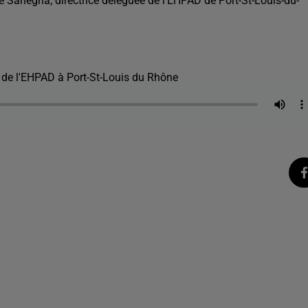
 Sarlegna, directrice déléguée de l’EHPAD de Port-St-Louis-du-
 de l'EHPAD à Port-St-Louis du Rhône