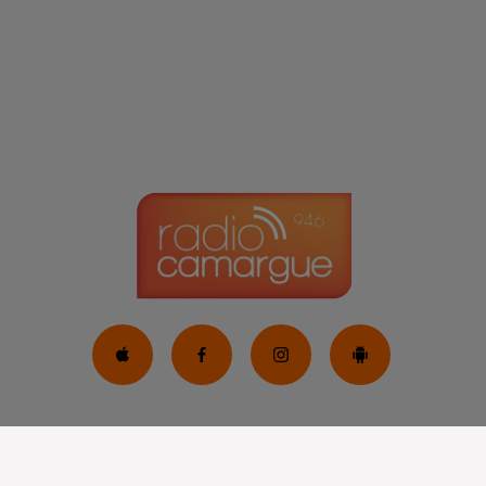
tion des cookies
Plan du site
Règlement des jeux concours
Régie Publicit