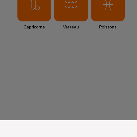
Capricorne
Verseau
Poissons
aire