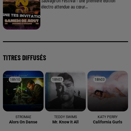
Sauvage'On Festival : une première édition
électro attendue au cœur...
TITRES DIFFUSÉS
18h10
18h10
18h07
18h07
18h03
18h03
STROMAE
TEDDY SWIMS
KATY PERRY
Alors On Danse
Mr. Know It All
California Gurls