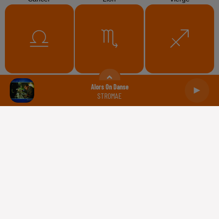
Balance
Scorpion
Sagittaire
Alors On Danse
STROMAE
Capricorne
Verseau
Poissons