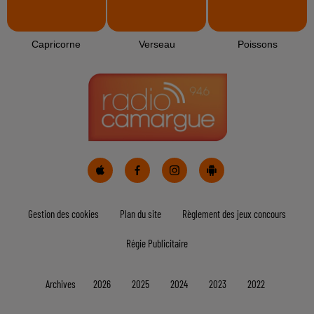
Bélier
Taureau
Gémeaux
Cancer
Lion
Vierge