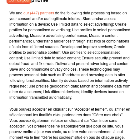
6 août 2026
We and
our (447) partners
do the following data processing based on
Éclipse solaire du 12 août 2026 : le CHU de Nîmes
your consent and/or our legitimate interest: Store and/or access
appelle à la plus...
information on a device; Use limited data to select advertising; Create
profiles for personalised advertising; Use profiles to select personalised
advertising; Measure advertising performance; Measure content
performance; Understand audiences through statistics or combinations
of data from different sources; Develop and improve services; Create
3 août 2026
profiles to personalise content; Use profiles to select personalised
Sauvage'On Festival : une première édition
content; Use limited data to select content; Ensure security, prevent and
detect fraud, and fix errors; Deliver and present advertising and content;
électro attendue au cœur...
Save and communicate privacy choices. These technologies may
process personal data such as IP address and browsing data to offer
following functionalities: Identify devices based on information actively
requested; Use precise geolocation data; Match and combine data from
other data sources; Link different devices; Identify devices based on
information transmitted automatically.
Vous pouvez accepter en cliquant sur "Accepter et fermer", ou affiner en
sélectionnant les finalités et/ou partenaires dans "Gérer mes choix".
TITRES DIFFUSÉS
Vous pouvez également refuser en cliquant sur "Continuer sans
accepter". Vos préférences ne s'appliqueront que pour ce site. Vous
pouvez mettre à jour vos choix, ou retirer votre consentement à tout
moment via le lien "Gérer les cookies" situé en bas de chaque page.