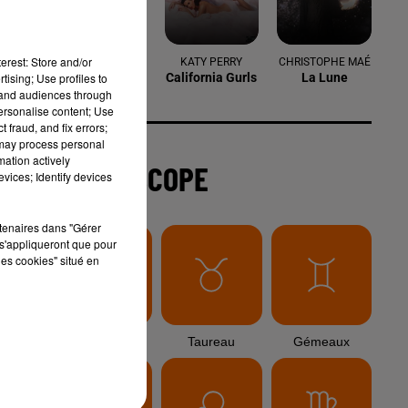
6 août 2026
Arles : après un taureau percuté lors
erest: Store and/or
d'une abrivado à Saliers,...
tising; Use profiles to
tand audiences through
personalise content; Use
 fraud, and fix errors;
 may process personal
6 août 2026
mation actively
Éclipse solaire du 12 août 2026 : le
vices; Identify devices
CHU de Nîmes appelle à la plus...
rtenaires dans "Gérer
s'appliqueront que pour
te
les cookies" situé en
3 août 2026
Sauvage'On Festival : une première
édition électro attendue au cœur...