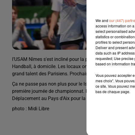
We and
our (447) partn
access information on a 
select personalised ad
statistics or combinatio
profiles to select person
Deliver and present adv
data such as IP address 
requested; Use precise g
l’USAM Nîmes s'est incliné pour la première journée de Star
based on information tra
Handball, à domicile. Les locaux ont réussi à mener à la m
grand talent des Parisiens. Prochain match de championn
Vous pouvez accepter en 
mes choix". Vous pouvez
Ça ne passe pas non plus pour le Istres Handball, lors de l
ce site. Vous pouvez met
première journée de championnat. Rapidement menés par le
bas de chaque page.
Déplacement au Pays d'Aix pour la deuxième journée de St
photo : Midi Libre