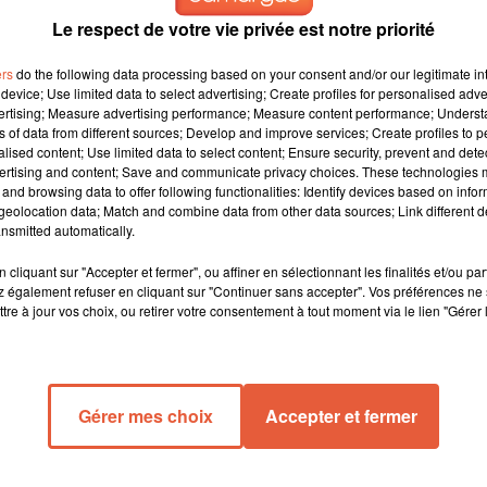
Le respect de votre vie privée est notre priorité
ers
do the following data processing based on your consent and/or our legitimate int
device; Use limited data to select advertising; Create profiles for personalised adver
vertising; Measure advertising performance; Measure content performance; Unders
ns of data from different sources; Develop and improve services; Create profiles to 
alised content; Use limited data to select content; Ensure security, prevent and detect
ertising and content; Save and communicate privacy choices. These technologies
and browsing data to offer following functionalities: Identify devices based on infor
eolocation data; Match and combine data from other data sources; Link different de
ligue, hier soir. La green team a été battu 33 à 28 par le PSG
nsmitted automatically.
i-temps, 17-16, avant de s'écrouler en seconde période, face au
at, samedi soir, avec un déplacement à Dunkerque.
cliquant sur "Accepter et fermer", ou affiner en sélectionnant les finalités et/ou pa
 également refuser en cliquant sur "Continuer sans accepter". Vos préférences ne 
a réception de Montpellier, samedi soir. Défaite 26 à 29, pour cet
tre à jour vos choix, ou retirer votre consentement à tout moment via le lien "Gérer 
s Montpelliérains, les locaux n'ont jamais pu revenir.
arligue, samedi soir.
Gérer mes choix
Accepter et fermer