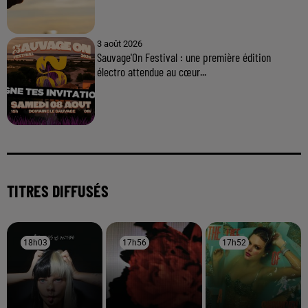
3 août 2026
Sauvage'On Festival : une première édition
électro attendue au cœur...
TITRES DIFFUSÉS
18h03
18h03
17h56
17h56
17h52
17h52