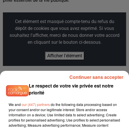
pilier essentiel de la vie publique.
Cet élément est masqué compte-tenu du refus du
dépôt de cookies que vous avez exprimé. Si vous
souhaitez l'afficher, merci de nous donner votre accord
en cliquant sur le bouton ci-dessous.
Afficher l'élément
Continuer sans accepter
Le respect de votre vie privée est notre
priorité
We and
our (447) partners
do the following data processing based on
your consent and/or our legitimate interest: Store and/or access
information on a device; Use limited data to select advertising; Create
profiles for personalised advertising; Use profiles to select personalised
advertising; Measure advertising performance; Measure content