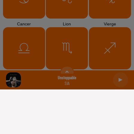
Cancer
Lion
Vierge
Balance
Scorpion
Sagittaire
Unstoppable
SIA
Capricorne
Verseau
Poissons