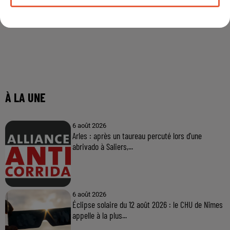
À LA UNE
6 août 2026
Arles : après un taureau percuté lors d'une
abrivado à Saliers,...
6 août 2026
Éclipse solaire du 12 août 2026 : le CHU de Nîmes
appelle à la plus...