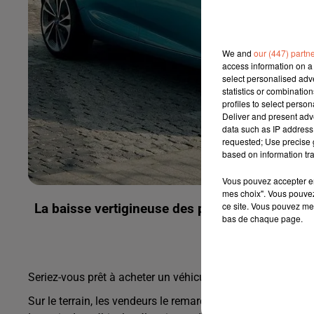
We and
our (447) partn
access information on a 
select personalised ad
statistics or combinatio
profiles to select person
Deliver and present adv
data such as IP address 
requested; Use precise g
based on information tra
Vous pouvez accepter en 
mes choix". Vous pouvez
ce site. Vous pouvez met
La baisse vertigineuse des prix freine l'engo
bas de chaque page.
Seriez-vous prêt à acheter un véhicule électrique d'occas
Sur le terrain, les vendeurs le remarquent clairement, que 