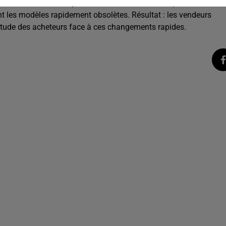
t, avec une baisse moyenne de 5 000 euros dès la première année
nt les modèles rapidement obsolètes. Résultat : les vendeurs
ertitude des acheteurs face à ces changements rapides.