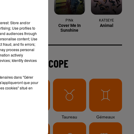
6 août 2026
Arles : après un taureau percuté lors
erest: Store and/or
d'une abrivado à Saliers,...
tising; Use profiles to
tand audiences through
personalise content; Use
 fraud, and fix errors;
 may process personal
6 août 2026
mation actively
Éclipse solaire du 12 août 2026 : le
vices; Identify devices
CHU de Nîmes appelle à la plus...
rtenaires dans "Gérer
s'appliqueront que pour
les cookies" situé en
e
3 août 2026
Sauvage'On Festival : une première
édition électro attendue au cœur...