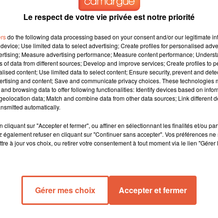
Le respect de votre vie privée est notre priorité
ers
do the following data processing based on your consent and/or our legitimate int
device; Use limited data to select advertising; Create profiles for personalised adver
vertising; Measure advertising performance; Measure content performance; Unders
ns of data from different sources; Develop and improve services; Create profiles to 
alised content; Use limited data to select content; Ensure security, prevent and detect
ertising and content; Save and communicate privacy choices. These technologies
and browsing data to offer following functionalities: Identify devices based on infor
eolocation data; Match and combine data from other data sources; Link different de
nsmitted automatically.
cliquant sur "Accepter et fermer", ou affiner en sélectionnant les finalités et/ou pa
 également refuser en cliquant sur "Continuer sans accepter". Vos préférences ne 
tre à jour vos choix, ou retirer votre consentement à tout moment via le lien "Gérer 
uement des acheteurs dans les Bouches-du-Rhône et l
Gard
Gérer mes choix
Accepter et fermer
ion? Pas forcément ?
ce soit dans les Bouches-du-Rhône, le Gard ou ailleurs en France.