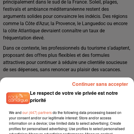
principalement dans le sud de la France. Soleil, plages,
festivals et ambiance méditerranéenne restent des
arguments solides pour convaincre les indécis. Des régions
comme la Côte d’Azur, la Provence, le Languedoc ou encore
la côte Atlantique devraient connaître un taux de
fréquentation élevé.
Dans ce contexte, les professionnels du tourisme s’adaptent,
proposant des offres plus flexibles et des formules
attractives pour continuer à séduire une clientèle soucieuse
de ses dépenses, sans renoncer au plaisir des vacances.
Continuer sans accepter
Le respect de votre vie privée est notre
priorité
We and
our (447) partners
do the following data processing based on
your consent and/or our legitimate interest: Store and/or access
information on a device; Use limited data to select advertising; Create
profiles for personalised advertising; Use profiles to select personalised
advertising; Measure advertising performance; Measure content