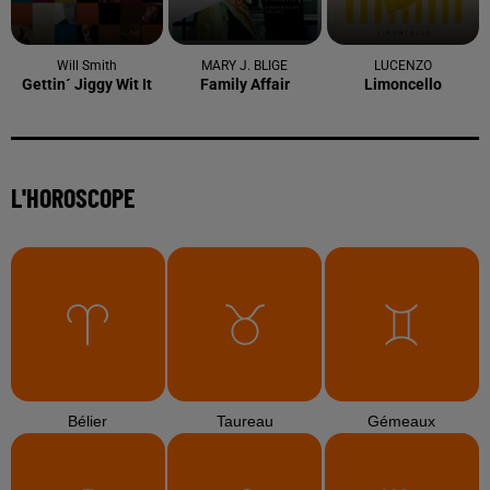
Will Smith
MARY J. BLIGE
LUCENZO
Gettin´ Jiggy Wit It
Family Affair
Limoncello
L'HOROSCOPE
Bélier
Taureau
Gémeaux