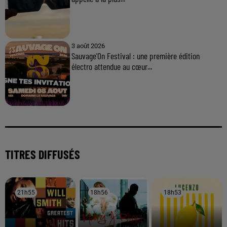
3 août 2026
Sauvage'On Festival : une première édition
électro attendue au cœur...
TITRES DIFFUSÉS
21h55
21h55
18h56
18h56
18h53
18h53