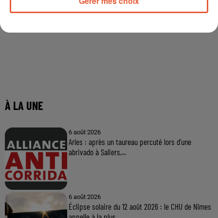
Gérer mes choix
À LA UNE
6 août 2026
Arles : après un taureau percuté lors d'une
abrivado à Saliers,...
6 août 2026
Éclipse solaire du 12 août 2026 : le CHU de Nîmes
appelle à la plus...