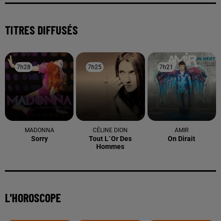
TITRES DIFFUSÉS
7h28
7h28
7h25
7h25
7h21
7h21
MADONNA
CÉLINE DION
AMIR
Sorry
Tout L´or Des
On Dirait
Hommes
L'HOROSCOPE