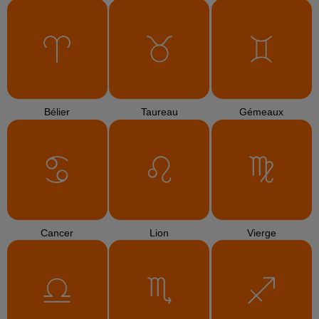
Bélier
Taureau
Gémeaux
Cancer
Lion
Vierge