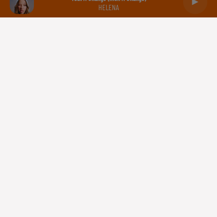
HELENA
Capricorne
Verseau
Poissons
Gestion des cookies
Plan du site
Règlement des jeux concours
Régie Publicitaire