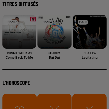
TITRES DIFFUSÉS
15h07
15h07
15h04
15h04
15h00
15h00
CUNNIE WILLIAMS
SHAKIRA
DUA LIPA
Come Back To Me
Dai Dai
Levitating
L'HOROSCOPE