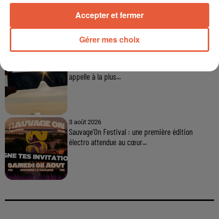
Arles : après un taureau percuté lors d'une
abrivado à Saliers,...
Accepter et fermer
Gérer mes choix
6 août 2026
Éclipse solaire du 12 août 2026 : le CHU de Nîmes
appelle à la plus...
3 août 2026
Sauvage'On Festival : une première édition
électro attendue au cœur...