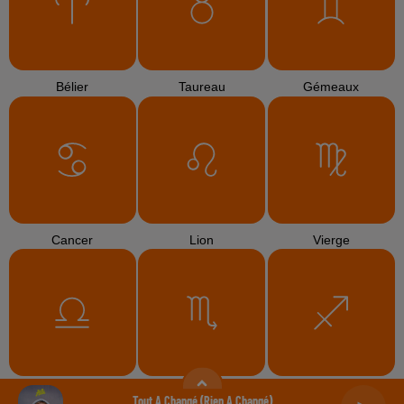
Bélier
Taureau
Gémeaux
Cancer
Lion
Vierge
Balance
Scorpion
Sagittaire
Tout A Changé (rien A Changé)