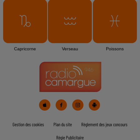
L'HOROSCOPE
Bélier
Taureau
Gémeaux
Cancer
Lion
Vierge