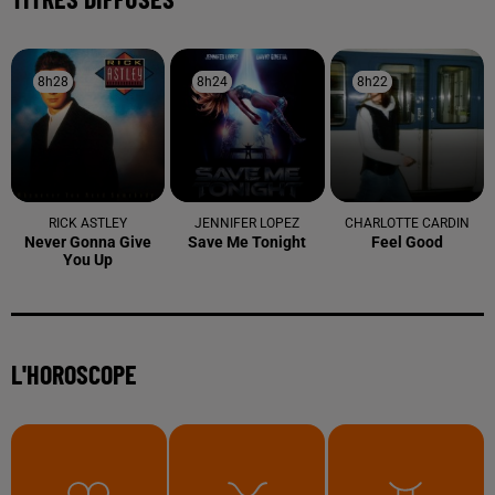
À LA UNE
6 août 2026
Arles : après un taureau percuté lors d'une
abrivado à Saliers,...
6 août 2026
Éclipse solaire du 12 août 2026 : le CHU de Nîmes
appelle à la plus...
3 août 2026
Sauvage'On Festival : une première édition
électro attendue au cœur...