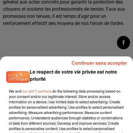
général aux actes concrets pour garantir la protection des
citoyens et soutenir les professionnels de terrain. Face aux
promesses non tenues, il est temps d’agir pour un
renforcement effectif des moyens de nos forces de l’ordre.
Continuer sans accepter
Le respect de votre vie privée est notre
priorité
We and
our (447) partners
do the following data processing based on
your consent and/or our legitimate interest: Store and/or access
information on a device; Use limited data to select advertising; Create
profiles for personalised advertising; Use profiles to select personalised
advertising; Measure advertising performance; Measure content
performance; Understand audiences through statistics or combinations
of data from different sources; Develop and improve services; Create
profiles to personalise content; Use profiles to select personalised