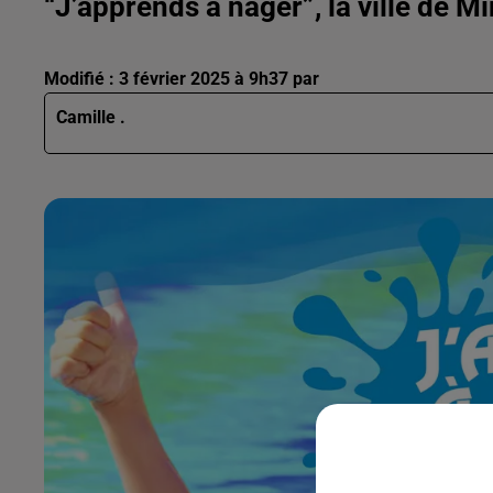
“J’apprends à nager”, la ville de 
Modifié : 3 février 2025 à 9h37 par
Camille .