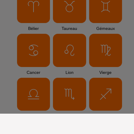
Bélier
Taureau
Gémeaux
Cancer
Lion
Vierge
Balance
Scorpion
Sagittaire