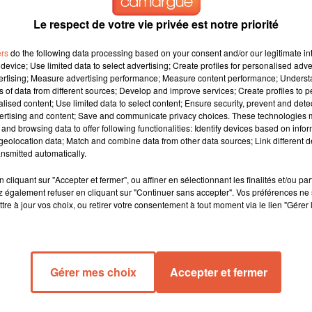
Le respect de votre vie privée est notre priorité
ers
do the following data processing based on your consent and/or our legitimate int
device; Use limited data to select advertising; Create profiles for personalised adver
vertising; Measure advertising performance; Measure content performance; Unders
ns of data from different sources; Develop and improve services; Create profiles to 
alised content; Use limited data to select content; Ensure security, prevent and detect
ertising and content; Save and communicate privacy choices. These technologies
and browsing data to offer following functionalities: Identify devices based on infor
eolocation data; Match and combine data from other data sources; Link different de
nsmitted automatically.
cliquant sur "Accepter et fermer", ou affiner en sélectionnant les finalités et/ou pa
 également refuser en cliquant sur "Continuer sans accepter". Vos préférences ne 
tre à jour vos choix, ou retirer votre consentement à tout moment via le lien "Gérer 
opportunité d’apprendre à nager !
Gérer mes choix
Accepter et fermer
ager" du 17 au 21 février. Ce dispositif national permet aux
n toute sécurité.