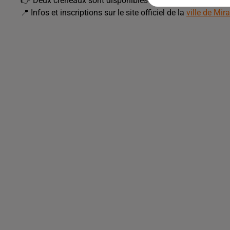
👉 Deux créneaux sont disponibles : 9h-10h ou 10h-11h.
📍 Infos et inscriptions sur le site officiel de la
ville de Mi