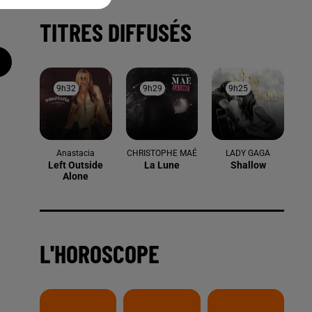
TITRES DIFFUSÉS
9h32
9h32
9h29
9h29
9h25
9h25
Anastacia
CHRISTOPHE MAÉ
LADY GAGA
Left Outside
La Lune
Shallow
Alone
L'HOROSCOPE