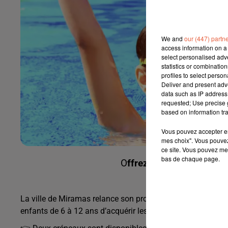
We and
our (447) partn
access information on a 
select personalised ad
statistics or combinatio
profiles to select person
Deliver and present adv
data such as IP address 
requested; Use precise g
based on information tra
Vous pouvez accepter en 
mes choix". Vous pouvez
ce site. Vous pouvez met
bas de chaque page.
O
ffrez à votre enfant l’
La ville de Miramas relance son programme "J’apprends à n
enfants de 6 à 12 ans d’acquérir les bases de la natation e