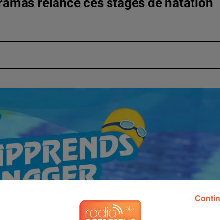
Miramas relance ces stages de natation
Contin