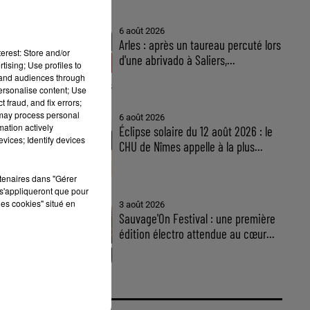
6 août 2026
Arles : après un taureau percuté lors
erest: Store and/or
d'une abrivado à Saliers,...
tising; Use profiles to
tand audiences through
personalise content; Use
 fraud, and fix errors;
 may process personal
6 août 2026
mation actively
Éclipse solaire du 12 août 2026 : le
vices; Identify devices
CHU de Nîmes appelle à la plus...
rtenaires dans "Gérer
s'appliqueront que pour
les cookies" situé en
3 août 2026
Sauvage'On Festival : une première
édition électro attendue au cœur...